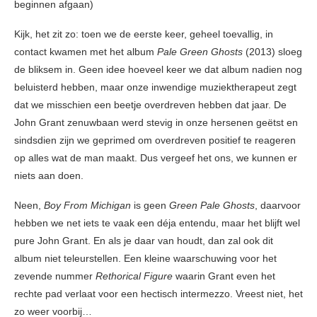
beginnen afgaan)
Kijk, het zit zo: toen we de eerste keer, geheel toevallig, in
contact kwamen met het album
Pale Green Ghosts
(2013) sloeg
de bliksem in. Geen idee hoeveel keer we dat album nadien nog
beluisterd hebben, maar onze inwendige muziektherapeut zegt
dat we misschien een beetje overdreven hebben dat jaar. De
John Grant zenuwbaan werd stevig in onze hersenen geëtst en
sindsdien zijn we geprimed om overdreven positief te reageren
op alles wat de man maakt. Dus vergeef het ons, we kunnen er
niets aan doen.
Neen,
Boy From Michigan
is geen
Green Pale Ghosts
, daarvoor
hebben we net iets te vaak een déja entendu, maar het blijft wel
pure John Grant. En als je daar van houdt, dan zal ook dit
album niet teleurstellen. Een kleine waarschuwing voor het
zevende nummer
Rethorical Figure
waarin Grant even het
rechte pad verlaat voor een hectisch intermezzo. Vreest niet, het
zo weer voorbij…