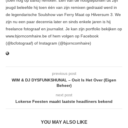
(toen nog op band) remixen. Eén van de hoogtepunten uit zijn
jeugd beleefde hij toen één van zijn remixen gedraaid werd in
de legendarische Soulshow van Ferry Maat op Hilversum 3. We
zijn nu een paar decennia later en sinds enkele jaren is hij
freelance fotograaf en journalist. Je kan zijn portfolio bekijken op
www.bjorncomhaire.be of hem volgen op Facebook
(@bcfotograaf) of Instagram (@bjorncomhaire)
previous post
WIM & DJ DYSFUNKSHUNAL – Ooit Is Het Over (Eigen
Beheer)
next post
Lokerse Feesten maakt laatste headliners bekend
YOU MAY ALSO LIKE