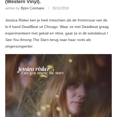
(Western Vinyl).
written by
Björn Comhaire
25/11/2018
Jessica Risker ken je heel misschien als de frontvrouw van de
lo-fi band DeadBeat uit Chicago. Waar ze met Deadbeat graag
experimenteert met geluid en ritme, gaat ze in dit solodebuut
I
See You Among The Stars
terug naar haar roots als
singersongwriter.