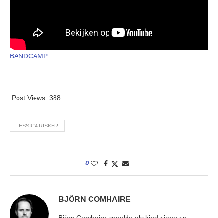
BANDCAMP
Post Views:
388
JESSICA RISKER
0
BJÖRN COMHAIRE
Björn Comhaire speelde als kind piano en