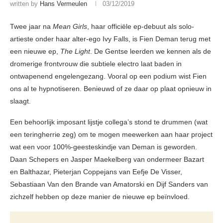
written by
Hans Vermeulen
03/12/2019
Twee jaar na
Mean Girls
, haar officiële ep-debuut als solo-
artieste onder haar alter-ego Ivy Falls, is Fien Deman terug met
een nieuwe ep,
The Light
. De Gentse leerden we kennen als de
dromerige frontvrouw die subtiele electro laat baden in
ontwapenend engelengezang. Vooral op een podium wist Fien
ons al te hypnotiseren. Benieuwd of ze daar op plaat opnieuw in
slaagt.
Een behoorlijk imposant lijstje collega’s stond te drummen (wat
een teringherrie zeg) om te mogen meewerken aan haar project
wat een voor 100%-geesteskindje van Deman is geworden.
Daan Schepers en Jasper Maekelberg van ondermeer Bazart
en Balthazar, Pieterjan Coppejans van Eefje De Visser,
Sebastiaan Van den Brande van Amatorski en Dijf Sanders van
zichzelf hebben op deze manier de nieuwe ep beïnvloed.