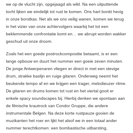
we op de vlucht zijn, opgejaagd als wild. Na een uitputtende
tocht lijken we eindelijk tot rust te komen. Ons hart bonkt hevig
in onze borstkas. Net als we ons veilig wanen, komen we terug
in het vizier van onze achtervolgers waarbij het tot een
beklemmende confrontatie komt en… we abrupt worden wakker
geschud uit onze droom.
Zoals het een goede postrockcompositie betaamt, is er een
lange opbouw en duurt het nummer een goeie zeven minuten.
De jonge Antwerpenaren vliegen er direct in met een stevige
drum, strakke baslijn en ruige gitaren. Onderweg neemt het
beukende tempo af en we krijgen een trager, melodieuzer ritme.
De gitaren en drums komen tot rust en het viertal gooit er
enkele spacy soundscapes bij. Hierbij denken we spontaan aan
de filmische krautrock van Condor Gruppe, die andere
instrumentale Belgen. Na deze korte rustpauze gooien de
muzikanten het roer en lijkt het alsof we in een totaal ander
nummer terechtkomen: een bombastische uitbarsting,