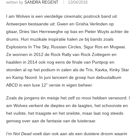
written by
SANDRA REGENT
13/04/2018
I am Wolves is een vierdelige cinematic postrock band uit
Antwerpen bestaande uit: Gwen en Grisha Verlinden op
gitaar, Dries Van Herreweghe op bas en Pieter Wuyts achter de
drums. Hun muzikale inspiratie halen ze bij bands zoals
Explosions In The Sky, Russian Circles, Sigur Ros en Mogwai.
Ze wonnen in 2012 de Rock Rally van Rock Zottegem en
haalden in 2014 ook nog eens de finale van Puntpop en
stonden al op het podium in zalen als de Trix, Kavka, Kinky Star
en Kamp Noord. In juni lanceert de groep hun debuutalbum
ABCD in een luxe 12” versie in eigen beheer.
Zoals de jongens én meisje het zelf zo mooi hebben verwoord: I
am Wolves verkent de dieptes en de laagtes, het schoonste en
het vuilste, het traagste en het snelste, maar laat nog steeds
genoeg over aan de fantasie van de luisteraar.
I’m Not Dead
voelt dan ook aan als een duistere droom waarin