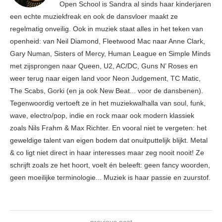
Open School is Sandra al sinds haar kinderjaren
een echte muziekfreak en ook de dansvloer maakt ze
regelmatig onveilig. Ook in muziek staat alles in het teken van
openheid: van Neil Diamond, Fleetwood Mac naar Anne Clark,
Gary Numan, Sisters of Mercy, Human League en Simple Minds
met zijsprongen naar Queen, U2, AC/DC, Guns N’ Roses en
weer terug naar eigen land voor Neon Judgement, TC Matic,
The Scabs, Gorki (en ja ook New Beat... voor de dansbenen).
Tegenwoordig vertoeft ze in het muziekwalhalla van soul, funk,
wave, electro/pop, indie en rock maar ook modern klassiek
zoals Nils Frahm & Max Richter. En vooral niet te vergeten: het
geweldige talent van eigen bodem dat onuitputtelijk blijkt. Metal
& co ligt niet direct in haar interesses maar zeg nooit nooit! Ze
schrijft zoals ze het hoort, voelt én beleeft: geen fancy woorden,
geen moeilijke terminologie... Muziek is haar passie en zuurstof.
previous post