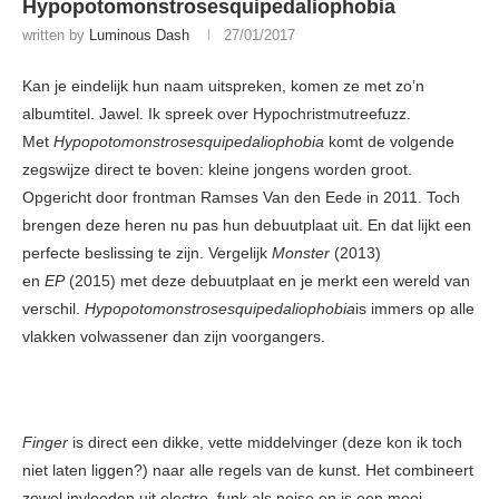
Hypopotomonstrosesquipedaliophobia
written by
Luminous Dash
27/01/2017
Kan je eindelijk hun naam uitspreken, komen ze met zo’n
albumtitel. Jawel. Ik spreek over Hypochristmutreefuzz.
Met
Hypopotomonstrosesquipedaliophobia
komt de volgende
zegswijze direct te boven: kleine jongens worden groot.
Opgericht door frontman Ramses Van den Eede in 2011. Toch
brengen deze heren nu pas hun debuutplaat uit. En dat lijkt een
perfecte beslissing te zijn. Vergelijk
Monster
(2013)
en
EP
(2015) met deze debuutplaat en je merkt een wereld van
verschil.
Hypopotomonstrosesquipedaliophobia
is immers op alle
vlakken volwassener dan zijn voorgangers.
Finger
is direct een dikke, vette middelvinger (deze kon ik toch
niet laten liggen?) naar alle regels van de kunst. Het combineert
zowel invloeden uit electro, funk als noise en is een mooi