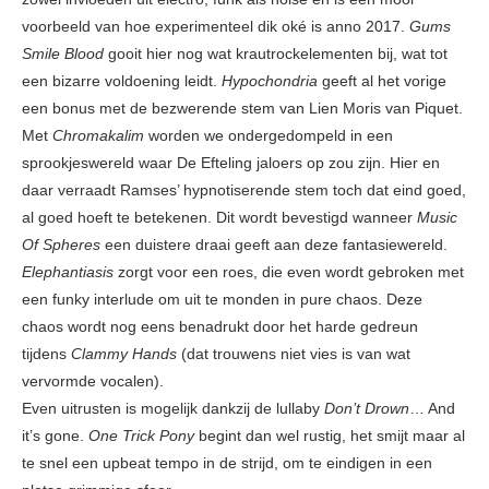
voorbeeld van hoe experimenteel dik oké is anno 2017.
Gums
Smile Blood
gooit hier nog wat krautrockelementen bij, wat tot
een bizarre voldoening leidt.
Hypochondria
geeft al het vorige
een bonus met de bezwerende stem van Lien Moris van Piquet.
Met
Chromakalim
worden we ondergedompeld in een
sprookjeswereld waar De Efteling jaloers op zou zijn. Hier en
daar verraadt Ramses’ hypnotiserende stem toch dat eind goed,
al goed hoeft te betekenen. Dit wordt bevestigd wanneer
Music
Of Spheres
een duistere draai geeft aan deze fantasiewereld.
Elephantiasis
zorgt voor een roes, die even wordt gebroken met
een funky interlude om uit te monden in pure chaos. Deze
chaos wordt nog eens benadrukt door het harde gedreun
tijdens
Clammy Hands
(dat trouwens niet vies is van wat
vervormde vocalen).
Even uitrusten is mogelijk dankzij de lullaby
Don’t Drown
… And
it’s gone.
One Trick Pony
begint dan wel rustig, het smijt maar al
te snel een upbeat tempo in de strijd, om te eindigen in een