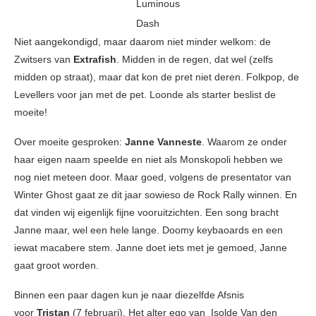
Luminous
Dash
Niet aangekondigd, maar daarom niet minder welkom: de
Zwitsers van
Extrafish
. Midden in de regen, dat wel (zelfs
midden op straat), maar dat kon de pret niet deren. Folkpop, de
Levellers voor jan met de pet. Loonde als starter beslist de
moeite!
Over moeite gesproken:
Janne Vanneste
. Waarom ze onder
haar eigen naam speelde en niet als Monskopoli hebben we
nog niet meteen door. Maar goed, volgens de presentator van
Winter Ghost gaat ze dit jaar sowieso de Rock Rally winnen. En
dat vinden wij eigenlijk fijne vooruitzichten. Een song bracht
Janne maar, wel een hele lange. Doomy keybaoards en een
iewat macabere stem. Janne doet iets met je gemoed, Janne
gaat groot worden.
Binnen een paar dagen kun je naar diezelfde Afsnis
voor
Tristan
(7 februari). Het alter ego van Isolde Van den