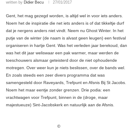
written by
Didier Becu
27/01/2017
Gent, het mag gezegd worden, is altijd wel in voor iets anders.
Noem het de inspiratie die net iets anders is of dat tikkeltje durf
dat je nergens anders niet vindt. Neem nu Ghost Winter. In het
putje van de winter (de naam is alvast geen leugen) een festival
organiseren in hartje Gent. Was het verleden jaar berekoud, dan
was het dit jaar weliswaar een pak warmer, maar werden de
toeschouwers alsmaar geteisterd door de niet ophoudende
motregen. Over weer kun je niets beslissen, over de bands wel.
En zoals steeds een zeer divers programma dat was
samengesteld door Raveyards, Trefpunt en Afsnis Bij St Jacobs.
Noem het maar eentje zonder grenzen. Drie podia: een
vrachtwagen voor Trefpunt, binnen in de (droge, maar
majestueuze) Sint-Jacobskerk en natuurlijk aan de Afsnis.
©