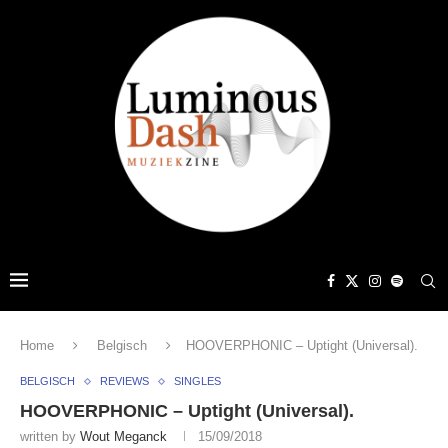
Home
Belgisch
HOOVERPHONIC – Uptight (Universal).
BELGISCH
REVIEWS
SINGLES
HOOVERPHONIC – Uptight (Universal).
written by
Wout Meganck
15/09/2018