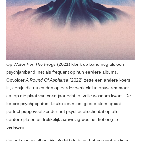
Op
Water For The Frogs
(2021) klonk de band nog als een
psychjamband, net als frequent op hun eerdere albums.
Opvolger
A Round Of Applause
(2022) zette een andere koers
in, eentje die nu en dan op eerder werk viel te ontwaren maar
dat op die plaat van vorig jaar echt tot volle wasdom kwam. De
betere psychpop dus. Leuke deuntjes, goede stem, quasi
perfect popgevoel zonder het psychedelische dat op alle
eerdere platen uitdrukkelijk aanwezig was, uit het oog te
verliezen.
Op het nieuwe album
Pointe
lijkt de band het nog wat rustiger