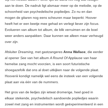
aan te doen. De nadruk ligt alsmaar meer op de melodie, op de
schoonheid van psychedelische popliedjes. Zo nu en dan
mogen de gitaren nog eens scheuren maar beperkt. Hoover
heeft het er een beetje mee gehad en verlegt liever zijn focus.
Evolueren van album tot album, de blik verruimen en de boel
weer anders aanpakken. Daar kunnen we alleen maar verheugd
over zijn.
Afsluiter
Dreaming
, met gastzangeres
Anna Wallace
, die eerder
al opener
See
van het album
A Round Of Applause
van haar
hemelse zang mocht voorzien, is een soort futuristische
shoegazefolk dat ons al doet uitkijken naar de volgende plaat.
Hooveriii kondigt namelijk wel eens de insteek van een volgende
plaat aan via één van de nummers.
Het gros van de liedjes zijn ietwat dromerige, heel goed in
elkaar stekende, psychedelisch aandoende popliedjes waarin
zowel met zang en instrumenten wordt geëxperimenteerd in een