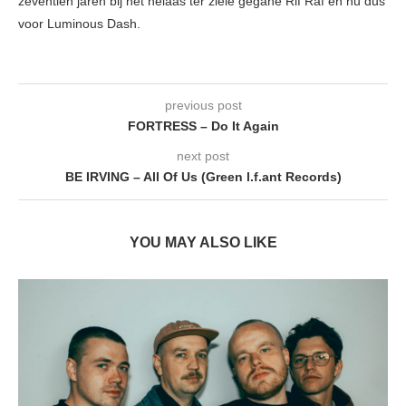
zeventien jaren bij het helaas ter ziele gegane Rif Raf en nu dus
voor Luminous Dash.
previous post
FORTRESS – Do It Again
next post
BE IRVING – All Of Us (Green l.f.ant Records)
YOU MAY ALSO LIKE