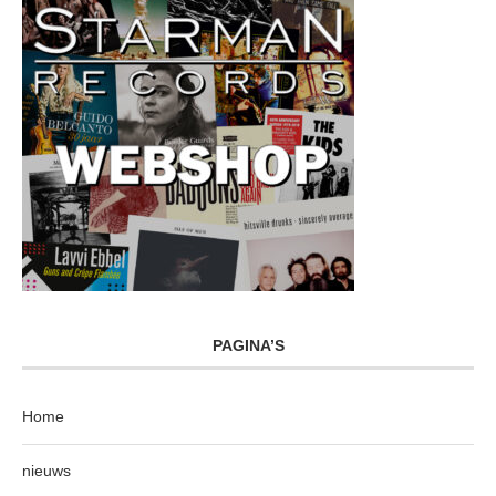
PAGINA’S
Home
nieuws