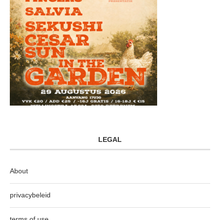
LEGAL
About
privacybeleid
terms of use