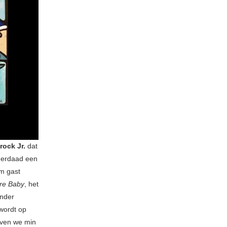
ock Jr.
dat
nderdaad een
em gast
re Baby
, het
inder
wordt op
jven we min