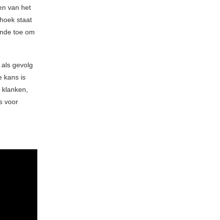
en van het
hoek staat
inde toe om
 als gevolg
e kans is
 klanken,
s voor