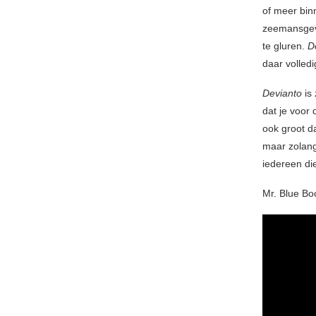
of meer bin
zeemansgevo
te gluren.
D
daar volledi
Devianto
is 
dat je voor 
ook groot d
maar zolang
iedereen di
Mr. Blue Bo