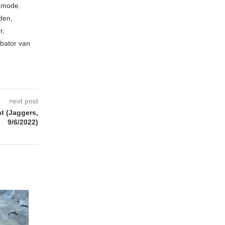
e mode.
den,
r,
ubator van
next post
 (Jaggers,
9/6/2022)