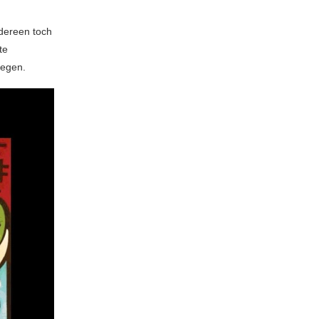
edereen toch
te
tegen.