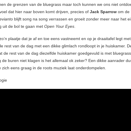
nen de grenzen van de bluegrass maar toch kunnen we ons niet ontdo
el dat hier naar boven komt drijven, precies of
Jack Sparrow
om de 
evianto
blijft song na song verrassen en groeit zonder meer naar het e
g uit de bol te gaan met
Open Your Eyes
.
zo’n plaatje dat je af en toe eens vastneemt en op je draaitafel legt met
de rest van de dag met een dikke glimlach rondloopt in je huiskamer. D
at de rest van de dag diezelfde huiskamer goedgevuld is met bluegrass
 de buren niet klagen is het allemaal ok zeker? Een dikke aanrader du
e zich eens graag in de roots muziek laat onderdompelen.
ogie