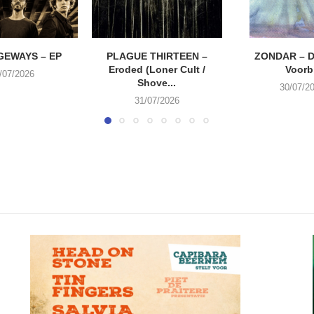
EWAYS – EP
PLAGUE THIRTEEN –
ZONDAR – D
Eroded (Loner Cult /
Voorbi
/07/2026
Shove...
30/07/2
31/07/2026