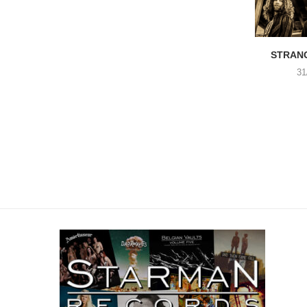
STRANG
31