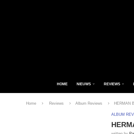
HOME
NIEUWS
REVIEWS
Home
Reviews
Album Reviews
HERMAN BR
ALBUM RE
HERMA
written by
Pa