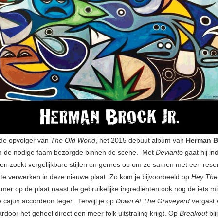
 de opvolger van
The Old World
, het 2015 debuut album van
Herman Br
 de nodige faam bezorgde binnen de scene. Met
Devianto
gaat hij i
 en zoekt vergelijkbare stijlen en genres op om ze samen met een res
te verwerken in deze nieuwe plaat. Zo kom je bijvoorbeeld op
Hey The
er op de plaat naast de gebruikelijke ingrediënten ook nog de iets m
e cajun accordeon tegen. Terwijl je op
Down At The Graveyard
vergast 
ardoor het geheel direct een meer folk uitstraling krijgt. Op
Breakout
bli