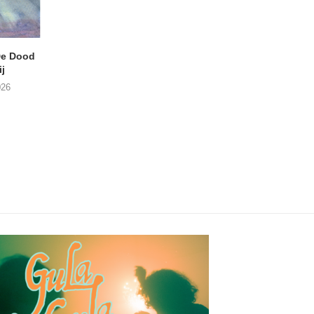
e Dood
DANIEL PEREZ – Why Is
THE SMALL SHIP
j
This Called Heaven?
Moneyfiller (Kowzi 
026
29/07/2026
28/07/2026