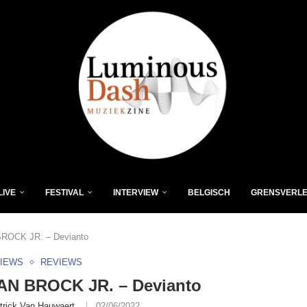
LIVE
FESTIVAL
INTERVIEW
BELGISCH
GRENSVERL
OCK JR. – Devianto
VIEWS
REVIEWS
N BROCK JR. – Devianto
trick Van Hauwaert
02/06/2022