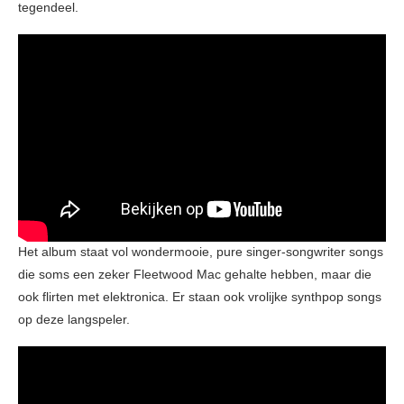
tegendeel.
Het album staat vol wondermooie, pure singer-songwriter songs
die soms een zeker Fleetwood Mac gehalte hebben, maar die
ook flirten met elektronica. Er staan ook vrolijke synthpop songs
op deze langspeler.