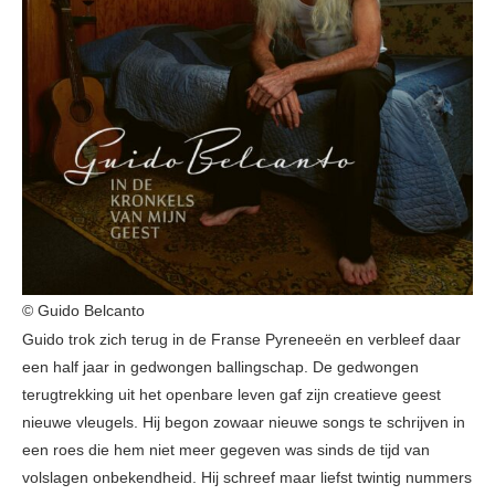
© Guido Belcanto
Guido trok zich terug in de Franse Pyreneeën en verbleef daar
een half jaar in gedwongen ballingschap. De gedwongen
terugtrekking uit het openbare leven gaf zijn creatieve geest
nieuwe vleugels. Hij begon zowaar nieuwe songs te schrijven in
een roes die hem niet meer gegeven was sinds de tijd van
volslagen onbekendheid. Hij schreef maar liefst twintig nummers