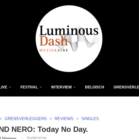
LIVE
FESTIVAL
INTERVIEW
BELGISCH
GRENSVERL
GRENSVERLEGGERS
REVIEWS
SINGLES
D NERO: Today No Day.
l Mertens
25/08/2019