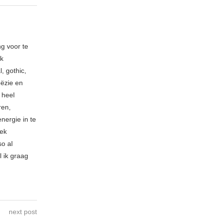
ng voor te
ik
, gothic,
oëzie en
 heel
ren,
nergie in te
iek
so al
l ik graag
next post