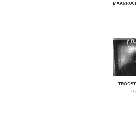
MAANROCK,
TROOST 
06