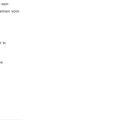
w een
 nemen voor
r in
ce
.