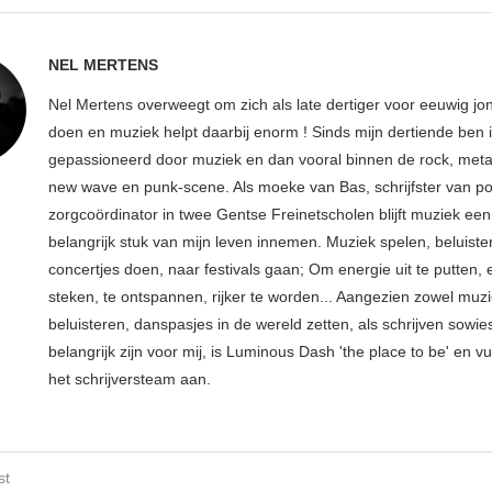
NEL MERTENS
Nel Mertens overweegt om zich als late dertiger voor eeuwig jo
doen en muziek helpt daarbij enorm ! Sinds mijn dertiende ben 
gepassioneerd door muziek en dan vooral binnen de rock, metal
new wave en punk-scene. Als moeke van Bas, schrijfster van p
zorgcoördinator in twee Gentse Freinetscholen blijft muziek een
belangrijk stuk van mijn leven innemen. Muziek spelen, beluiste
concertjes doen, naar festivals gaan; Om energie uit te putten, e
steken, te ontspannen, rijker te worden... Aangezien zowel muz
beluisteren, danspasjes in de wereld zetten, als schrijven sowie
belangrijk zijn voor mij, is Luminous Dash 'the place to be' en vu
het schrijversteam aan.
st