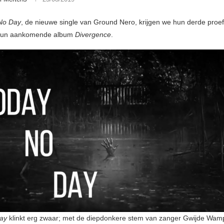
No Day
, de nieuwe single van Ground Nero, krijgen we hun derde proef
hun aankomende album
Divergence
.
ay
klinkt erg zwaar; met de diepdonkere stem van zanger Gwijde Wam