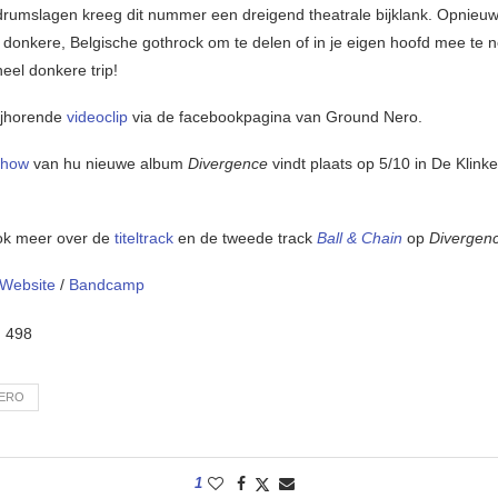
drumslagen kreeg dit nummer een dreigend theatrale bijklank. Opnieu
k donkere, Belgische gothrock om te delen of in je eigen hoofd mee te
eel donkere trip!
ijhorende
videoclip
via de facebookpagina van Ground Nero.
show
van hu nieuwe album
Divergence
vindt plaats op 5/10 in De Klinke
ok meer over de
titeltrack
en de tweede track
Ball & Chain
op
Divergen
Website
/
Bandcamp
:
498
ERO
1