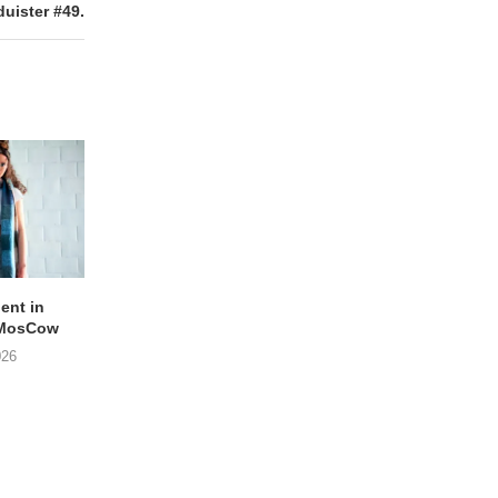
uister #49.
lent in
APOTH – Nelson
LIGHTSPEED speelt
 MosCow
THE SHEILA DIVINE in
05/08/2026
026
04/08/2026