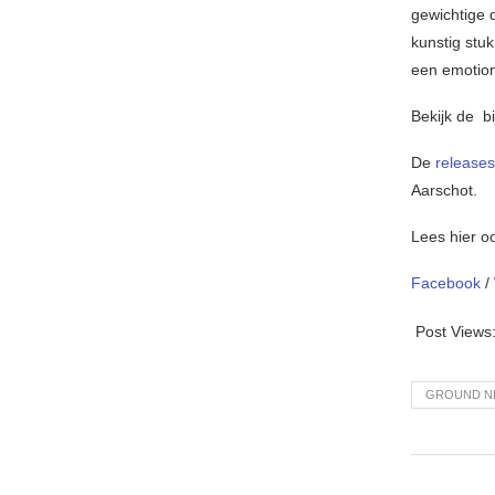
gewichtige 
kunstig stu
een emotion
Bekijk de b
De
release
Aarschot.
Lees hier o
Facebook
/
Post Views
GROUND N