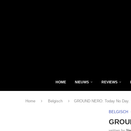
HOME
NIEUWS
REVIEWS
Home
Belgisch
GROUND NERO: Today No Day.
BELGISCH
GROUN
written by
Ne