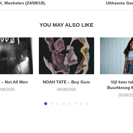
 Mechelen (24/08/19).
Uitheems Ged
YOU MAY ALSO LIKE
– Not All Men
NOAH TATE – Boy Gum
Vijf keer ta
Buurtkroeg
/08/2026
06/08/2026
05/08/2