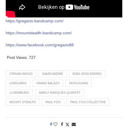
https://gregario.bandcamp.com/
https://mountstealth.bandcamp.com/
https://www.facebook.com/gregario88
Post Views:
727
CRINAN WOOD
DAVID ANDRÉ
ENDI (KISS ENDRE)
GREGARIO
HAVASI BALÁZS
HOOLIGANS
LUXEMBURG
MARLY MARQUES QUINTET
MOUNT STEALTH
PAUL FOX
PAUL FOX COLLECTIVE
0