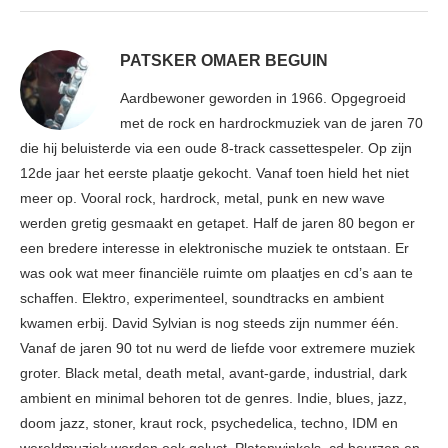
PATSKER OMAER BEGUIN
Aardbewoner geworden in 1966. Opgegroeid
met de rock en hardrockmuziek van de jaren 70
die hij beluisterde via een oude 8-track cassettespeler. Op zijn
12de jaar het eerste plaatje gekocht. Vanaf toen hield het niet
meer op. Vooral rock, hardrock, metal, punk en new wave
werden gretig gesmaakt en getapet. Half de jaren 80 begon er
een bredere interesse in elektronische muziek te ontstaan. Er
was ook wat meer financiële ruimte om plaatjes en cd’s aan te
schaffen. Elektro, experimenteel, soundtracks en ambient
kwamen erbij. David Sylvian is nog steeds zijn nummer één.
Vanaf de jaren 90 tot nu werd de liefde voor extremere muziek
groter. Black metal, death metal, avant-garde, industrial, dark
ambient en minimal behoren tot de genres. Indie, blues, jazz,
doom jazz, stoner, kraut rock, psychedelica, techno, IDM en
wereldmuziek worden ook gelust. Platenwinkels, cd beurzen en