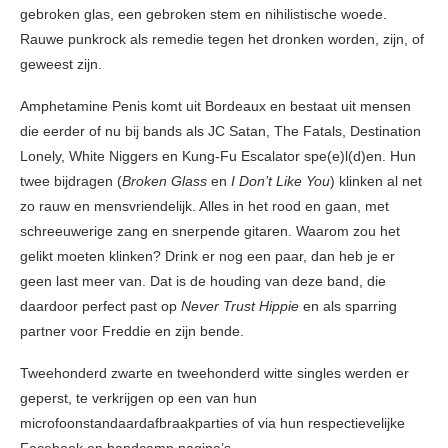
gebroken glas, een gebroken stem en nihilistische woede.
Rauwe punkrock als remedie tegen het dronken worden, zijn, of
geweest zijn.
Amphetamine Penis komt uit Bordeaux en bestaat uit mensen
die eerder of nu bij bands als JC Satan, The Fatals, Destination
Lonely, White Niggers en Kung-Fu Escalator spe(e)l(d)en. Hun
twee bijdragen (
Broken Glass
en
I Don’t Like You
) klinken al net
zo rauw en mensvriendelijk. Alles in het rood en gaan, met
schreeuwerige zang en snerpende gitaren. Waarom zou het
gelikt moeten klinken? Drink er nog een paar, dan heb je er
geen last meer van. Dat is de houding van deze band, die
daardoor perfect past op
Never Trust Hippie
en als sparring
partner voor Freddie en zijn bende.
Tweehonderd zwarte en tweehonderd witte singles werden er
geperst, te verkrijgen op een van hun
microfoonstandaardafbraakparties of via hun respectievelijke