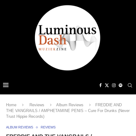
Home
Reviews
Album Reviews
FREDDIE AND
THE VANGRAILS / AMPHETAMINE PENIS – Cure For Drunks (Never
Trust Hippie Records)
ALBUM REVIEWS
REVIEWS