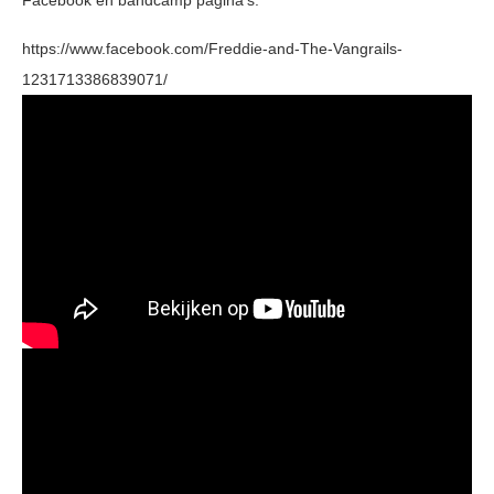
Facebook en bandcamp pagina’s.
https://www.facebook.com/Freddie-and-The-Vangrails-
1231713386839071/