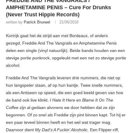
FREDDIE AND THE VANGRAILS /
AMPHETAMINE PENIS – Cure For Drunks
(Never Trust Hippie Records)
written by
Patrick Bruneel
21/06/2018
Kortrijk gaat het de strijd aan met Bordeaux, of anders
gezegd, Freddie And The Vangrails en Amphetamine Penis
delen een single (vinyl natuurlijk). Beide bands houden van een
stevige portie punkrock, opgeleukt met een net zo stevige portie
alcohol.
Freddie And The Vangrails leveren drie nummers, die niet op
hun langspeler staan, af op hun kantje. Twee snelle nummers,
als een Antiseen op speed, die een goed beeld geven van hoe
de band ook live klinkt.
I Hate It Here
en
Blame It On The
Coffee
zijn al gedaan alvorens we door hebben dat ze zijn
begonnen. Of zo snel als Freddie zijn pint binnen kapt. Tot hij er
een paar teveel binnen heeft en het wel wat trager mag.
Daarvoor dient
My Dad’s A Fuckin’ Alcoholic
. Een Flipper-riff,