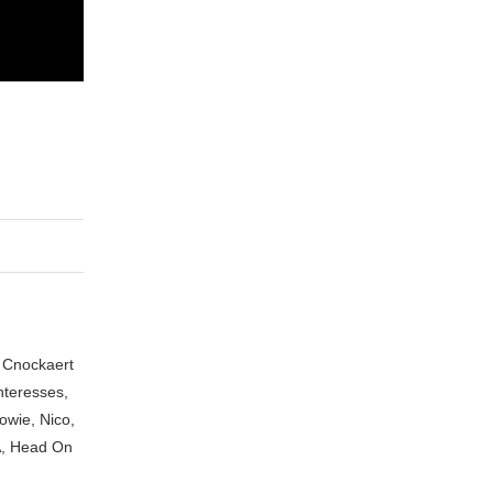
n Cnockaert
nteresses,
owie, Nico,
A, Head On