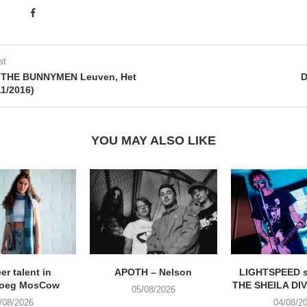
st
THE BUNNYMEN Leuven, Het
11/2016)
YOU MAY ALSO LIKE
eer talent in
APOTH – Nelson
LIGHTSPEED s
roeg MosCow
THE SHEILA DIVI
05/08/2026
/08/2026
04/08/2