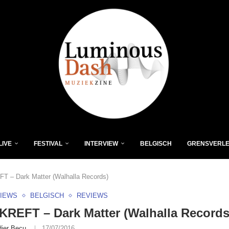
LIVE
FESTIVAL
INTERVIEW
BELGISCH
GRENSVERL
 – Dark Matter (Walhalla Records)
VIEWS
BELGISCH
REVIEWS
REFT – Dark Matter (Walhalla Records
dier Becu
17/07/2016