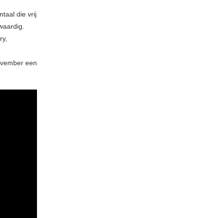
aal die vrij
 waardig.
ry,
november een