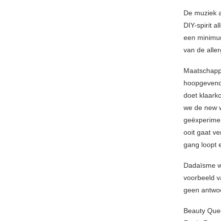
De muziek a
DIY-spirit 
een minimum
van de alle
Maatschappij
hoopgevende
doet klaark
we de new wa
geëxperimen
ooit gaat ve
gang loopt 
Dadaïsme wa
voorbeeld va
geen antwoo
Beauty Quee