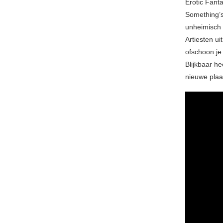
Erotic Fant
Something’s
unheimisch k
Artiesten ui
ofschoon je
Blijkbaar h
nieuwe plaat