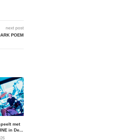
next post
DARK POEM
peelt met
ANDRIES BOONE –
Bekijk de BelFood-s
NE in De...
Lamprohiza Splendidula
van SHITFRUIT
(Trad Records)
026
02/08/2026