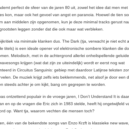
demt perfect de sfeer van de jaren 80 uit, zowel het idee dat men met 
alles kon, maar ook het gevoel van angst en paranoia. Hoewel de tien s
 aan middelen zijn opgenomen, kun je deze minimal tracks gerust na
rgrootsten leggen zonder dat die ook maar wat verbleken.
kritiek via minimale klanken dus. The Dark (tja, verwacht je niet echt 
 titels) is een ideale opener vol elektronische sombere klanken die 
omen. Melodisch, met in de achtergrond allerlei onheilspellende geluide
vesongs krijgen (wat dat zijn ze uiteindelijk) wordt er eerst nog wat
teerd in Circuitus Sanguinis: gebiep met daardoor Latijnse teksten zo
rvelen. De muziek krijgt zelfs iets beklemmends, net alsof je door een 
en steeds achter je om kijkt, bang om gegrepen te worden.
s ontzettend populair in de vroege jaren, I Don’t Understand It is daa
n en op de vragen die Eric zich in 1983 stelde, heeft hij ongetwijfeld
rd op. Want tja, waarom vechten die mensen toch?
n, één van de bekendste songs van Enzo Krzft is klassieke new wave, 