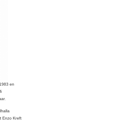
 1983 en
i
aar.
lhalla
t Enzo Kreft