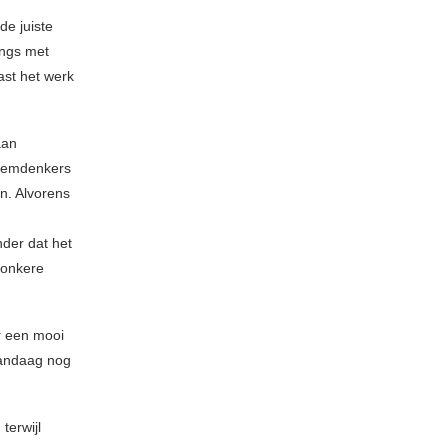
de juiste
ongs met
ast het werk
aan
doemdenkers
n. Alvorens
nder dat het
donkere
r een mooi
 vandaag nog
terwijl