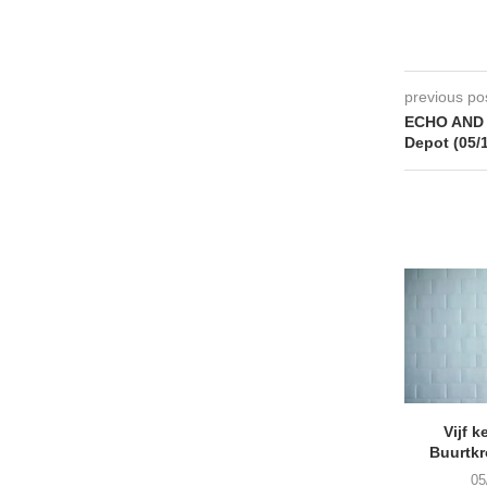
previous po
ECHO AND 
Depot (05/
Vijf k
Buurtk
05