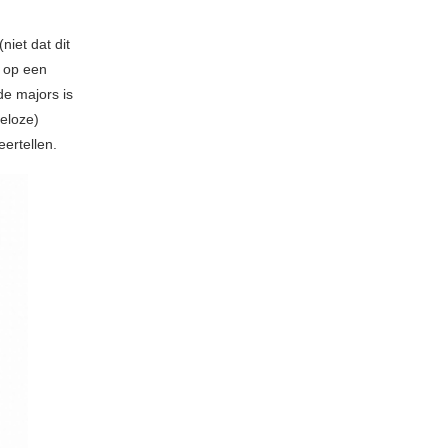
iet dat dit
n op een
de majors is
eloze)
ertellen.