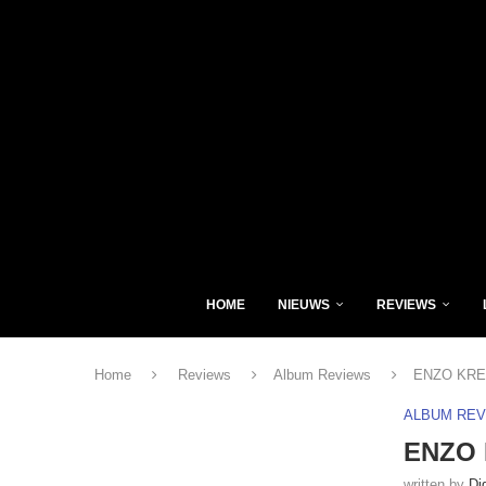
HOME
NIEUWS
REVIEWS
Home
Reviews
Album Reviews
ENZO KREFT
ALBUM RE
ENZO K
written by
Di