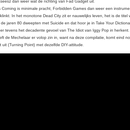
aseesz dan weer wat de richting van Fad Gadget uit.
 Coming is minimale pracht, Forbidden Games dan weer een instrument
linkt. In het monotone Dead City zit er nauwelijks leven, het is de titel
t de jaren 80 dweepten met Suicide en dat hoor je in Take Your Dictiona
 er tevens het decadente gevoel van The Idiot van Iggy Pop in herkent.
eeft de Mechelaar er volop zin in, want na deze compilatie, komt eind 
 uit (Turning Point) met dezelfde DIY-attitude.