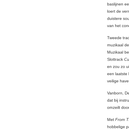
baslijnen e
loert de ve
duistere so
van het con
Tweede tra
muzikaal de
Muzikaal be
Slottrack
Cur
en zou zo u
een laatste
veilige have
Vanborn, D
dat bij inst
omzeilt door
Met
From T
hobbelige p