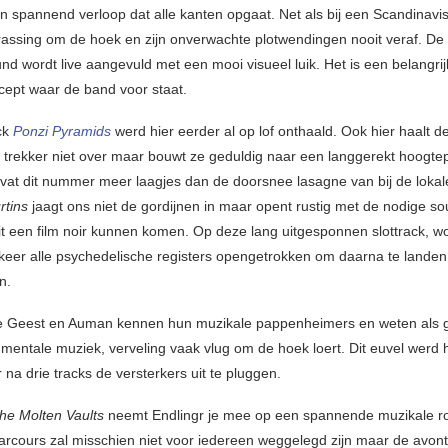
en spannend verloop dat alle kanten opgaat. Net als bij een Scandinavi
rrassing om de hoek en zijn onverwachte plotwendingen nooit veraf. De 
und wordt live aangevuld met een mooi visueel luik. Het is een belangri
cept waar de band voor staat.
ck
Ponzi Pyramids
werd hier eerder al op lof onthaald. Ook hier haalt d
 trekker niet over maar bouwt ze geduldig naar een langgerekt hoogte
vat dit nummer meer laagjes dan de doorsnee lasagne van bij de lokale 
tins
jaagt ons niet de gordijnen in maar opent rustig met de nodige 
it een film noir kunnen komen. Op deze lang uitgesponnen slottrack, w
 keer alle psychedelische registers opengetrokken om daarna te landen
n.
e Geest en Auman kennen hun muzikale pappenheimers en weten als 
rumentale muziek, verveling vaak vlug om de hoek loert. Dit euvel werd
 na drie tracks de versterkers uit te pluggen.
he Molten Vaults
neemt Endlingr je mee op een spannende muzikale ro
arcours zal misschien niet voor iedereen weggelegd zijn maar de avont