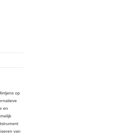
intjens op
ernatieve
e en
melijk
ntstrument
iseren van