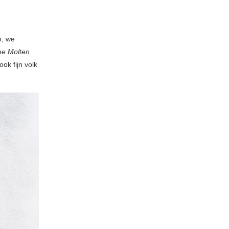
n, we
he Molten
ok fijn volk