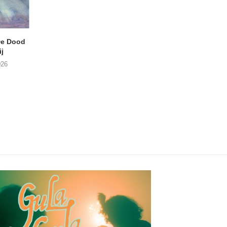
e Dood
DANIEL PEREZ – Why Is
THE SMALL SHIP
j
This Called Heaven?
Moneyfiller (Kowzi 
026
29/07/2026
28/07/2026