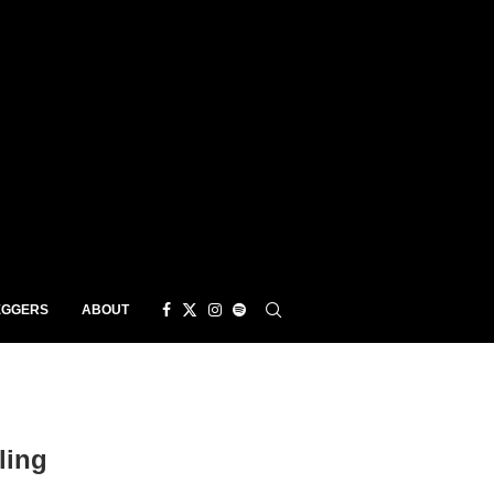
EGGERS
ABOUT
ling