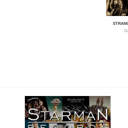
STRANG
31