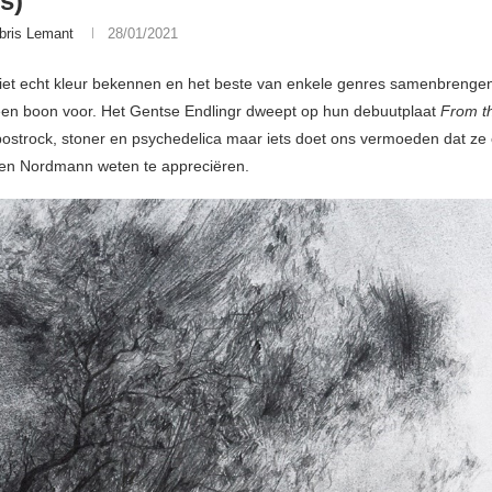
s)
bris Lemant
28/01/2021
iet echt kleur bekennen en het beste van enkele genres samenbrenge
en boon voor. Het Gentse Endlingr dweept op hun debuutplaat
From t
ostrock, stoner en psychedelica maar iets doet ons vermoeden dat ze o
en Nordmann weten te appreciëren.