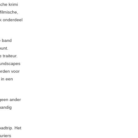
sche krimi
filmische,
jk onderdeel
e band
punt.
traiteur.
soundscapes
orden voor
 in een
geen ander
 handig
adtrip. Het
uriers