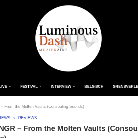
LIVE
FESTIVAL
INTERVIEW
BELGISCH
GRENSVERL
 From the Molten Vaults (Consouling Sounds)
VIEWS
REVIEWS
GR – From the Molten Vaults (Consou