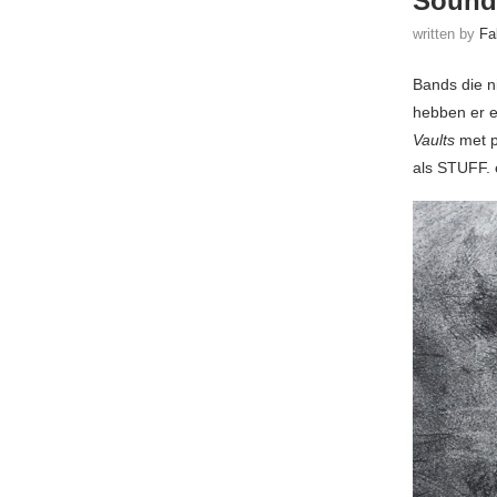
Sound
written by
Fa
Bands die n
hebben er e
Vaults
met p
als STUFF. 