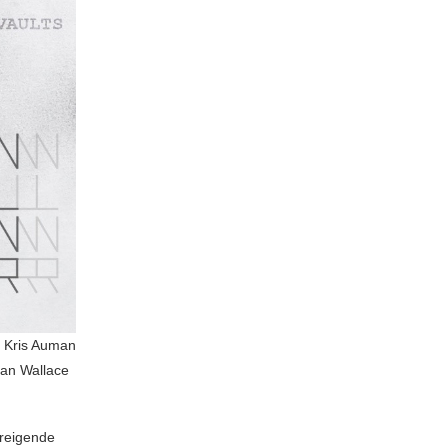
e Kris Auman
van Wallace
dreigende