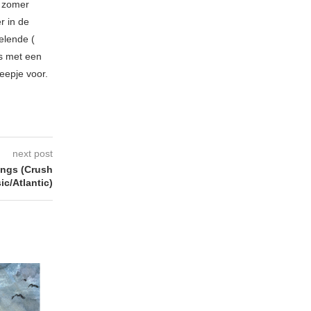
e zomer
er in de
elende (
s met een
eepje voor.
next post
ongs (Crush
ic/Atlantic)