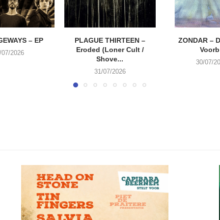
EWAYS – EP
PLAGUE THIRTEEN –
ZONDAR – D
Eroded (Loner Cult /
Voorbi
/07/2026
Shove...
30/07/2
31/07/2026