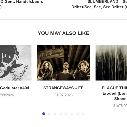
 Gent, Handelsbeurs
SLUMBERLAND – Sea
).
Drifter/See, See, See Drifter
YOU MAY ALSO LIKE
Geduister #404
STRANGEWAYS – EP
PLAGUE THI
Eroded (Lone
/08/2026
31/07/2026
Shove.
31/07/2