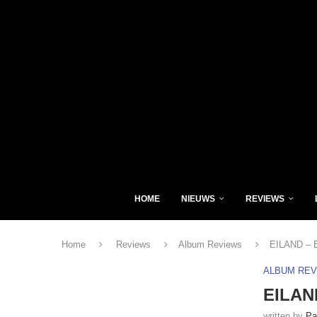
HOME
NIEUWS
REVIEWS
Home
Reviews
Album Reviews
EILAND – E
ALBUM RE
EILAND
written by
Pa