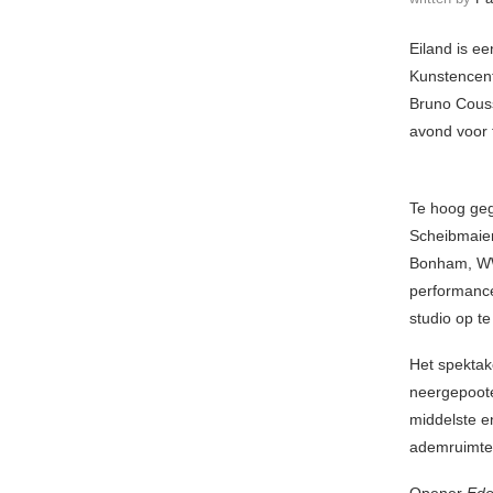
Eiland is e
Kunstencent
Bruno Couss
avond voor 
Te hoog geg
Scheibmaier
Bonham, WWW
performance
studio op te
Het spektake
neergepoote
middelste en
ademruimte 