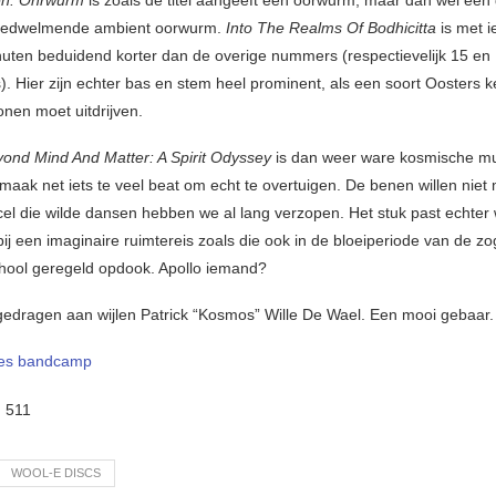
n: Ohrwurm
is zoals de titel aangeeft een oorwurm, maar dan wel een
k bedwelmende ambient oorwurm.
Into The Realms Of Bodhicitta
is met 
nuten beduidend korter dan de overige nummers (respectievelijk 15 en
s). Hier zijn echter bas en stem heel prominent, als een soort Oosters 
nen moet uitdrijven.
ond Mind And Matter: A Spirit Odyssey
is dan weer ware kosmische mu
maak net iets te veel beat om echt te overtuigen. De benen willen niet
el die wilde dansen hebben we al lang verzopen. Het stuk past echter 
ij een imaginaire ruimtereis zoals die ook in de bloeiperiode van de 
chool geregeld opdook. Apollo iemand?
gedragen aan wijlen Patrick “Kosmos” Wille De Wael. Een mooi gebaar.
es bandcamp
:
511
WOOL-E DISCS