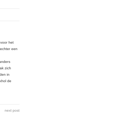
 voor het
echter een
 anders
ak zich
den in
khol de
next post