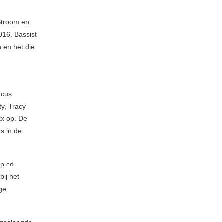
 Stroom en
016. Bassist
 en het die
rcus
y, Tracy
kx op. De
s in de
op cd
ij het
ige