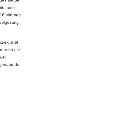
 geslaagde
iets meer
 16 minuten
keelgezang
ziek, met
 mee en die
wel
zogenaamde