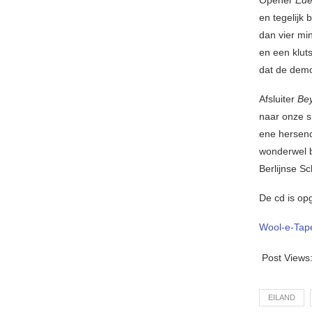
Opener
Ede
en tegelij
dan vier mi
en een klut
dat de demo
Afsluiter
Bey
naar onze s
ene hersenc
wonderwel b
Berlijnse S
De cd is op
Wool-e-Tap
Post Views
EILAND