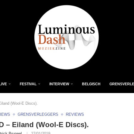
LIVE
FESTIVAL
INTERVIEW
BELGISCH
GRENSVERL
iland (Wool-E Discs).
VIEWS
GRENSVERLEGGERS
REVIEWS
 – Eiland (Wool-E Discs).
trick Bruneel
27/01/2019