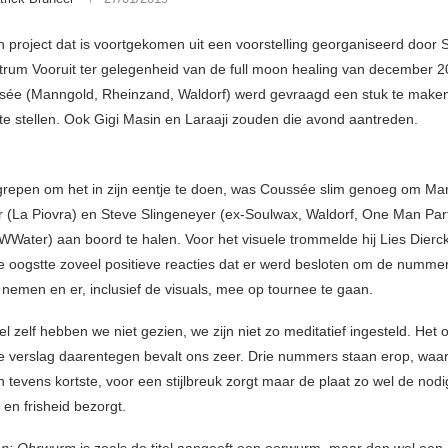
en project dat is voortgekomen uit een voorstelling georganiseerd door
rum Vooruit ter gelegenheid van de full moon healing van december 2
ée (Manngold, Rheinzand, Waldorf) werd gevraagd een stuk te maken
te stellen. Ook Gigi Masin en Laraaji zouden die avond aantreden.
repen om het in zijn eentje te doen, was Coussée slim genoeg om Ma
 (La Piovra) en Steve Slingeneyer (ex-Soulwax, Waldorf, One Man Part
ater) aan boord te halen. Voor het visuele trommelde hij Lies Dierc
 oogstte zoveel positieve reacties dat er werd besloten om de nummer
 nemen en er, inclusief de visuals, mee op tournee te gaan.
l zelf hebben we niet gezien, we zijn niet zo meditatief ingesteld. Het 
 verslag daarentegen bevalt ons zeer. Drie nummers staan erop, waarb
 tevens kortste, voor een stijlbreuk zorgt maar de plaat zo wel de nod
en frisheid bezorgt.