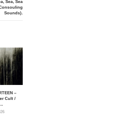
, Sea, Sea
 (Consouling
Sounds) .
RTEEN –
ZONDAR – De Dood
DANIEL PEREZ – Wh
r Cult /
Voorbij
This Called Heav
..
30/07/2026
29/07/2026
026