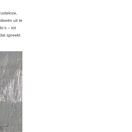
rusteloze,
ideeën uit te
o’s – tot
dat spreekt