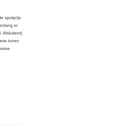
e spotprijs
 zolang er
 Afsluitend,
hese tunes
please