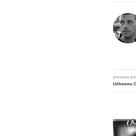
previous po
Uitheems G