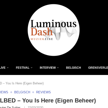
LIVE
FESTIVAL
INTERVIEW
BELGISCH
GRENSVERL
– You Is Here (Eigen Beheer)
VIEWS
BELGISCH
REVIEWS
BED – You Is Here (Eigen Beheer)
uter De Sutter
22/03/2020