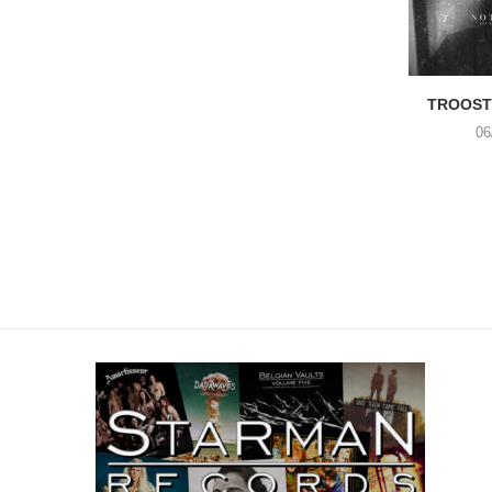
TROOST 
06