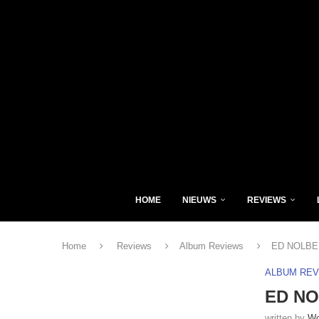
HOME
NIEUWS
REVIEWS
Home
Reviews
Album Reviews
ED NOLBED 
ALBUM RE
ED NOL
written by
Wo