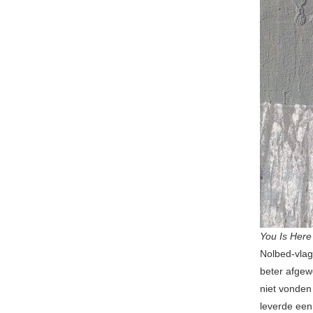
You Is Here
Nolbed-vlag
beter afgew
niet vonden
leverde een