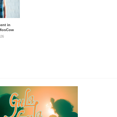
lent in
APOTH – Nelson
LIGHTSPEED speelt
 MosCow
THE SHEILA DIVINE in
05/08/2026
026
04/08/2026