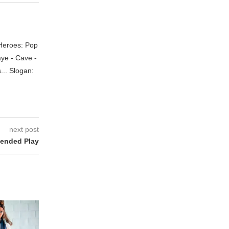
 Heroes: Pop
aye - Cave -
.. Slogan:
next post
ended Play