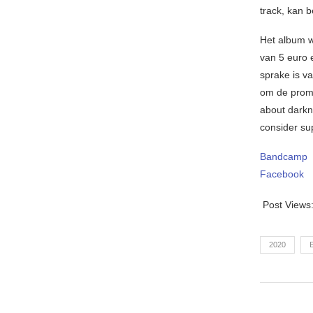
track, kan 
Het album w
van 5 euro e
sprake is v
om de promo
about darkn
consider su
Bandcamp
Facebook
Post Views
2020