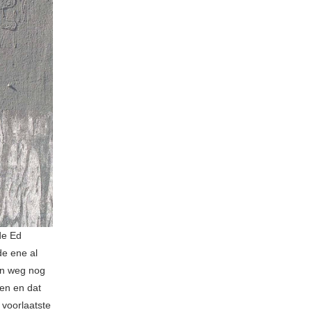
de Ed
de ene al
un weg nog
ten en dat
 voorlaatste