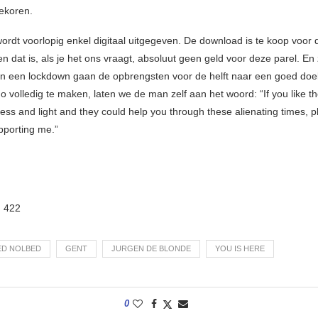
bekoren.
ordt voorlopig enkel digitaal uitgegeven. De download is te koop voor d
n dat is, als je het ons vraagt, absoluut geen geld voor deze parel. En
an een lockdown gaan de opbrengsten voor de helft naar een goed doel.
 volledig te maken, laten we de man zelf aan het woord: “If you like t
ess and light and they could help you through these alienating times, 
pporting me.”
:
422
ED NOLBED
GENT
JURGEN DE BLONDE
YOU IS HERE
0