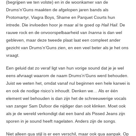
(begrijpen we ten volste) en in de woonkamer van de
Drums’n’Guns maakten de afgelopen jaren bands als
Protomartyr, Viagra Boys, Shame en Parquet Courts hun
intrede. Die invloeden hoor je maar al te goed op
Hail Hail
. De
rauwe rock en de onvoorspelbaarheid van
Inanna
is dan wel
gebleven, maar deze tweede plaat laat een compleet ander
gezicht van Drums’n’Guns zien, en een veel beter als je het ons
vraagt.
Een geluid dat zo veraf ligt van hun vorige sound dat je je wel
eens afvraagt waarom de naam Drums’n’Guns werd behouden.
Juist we weten het, omdat vanaf nul beginnen een hele karwei is
en ook de nodige risico’s inhoudt. Denken we… Als er één
element wel behouden is dan zijn het de schreeuwerige vocals
van zanger Sam Dufoor die nijdiger dan ooit klinken. Moet ook
als je de wereld verkondigt dat een band als Pissed Jeans zijn
sporen in je sound heeft nagelaten. Anders zijn de songs.
Niet alleen qua stijl is er een verschil, maar ook qua aanpak. Op