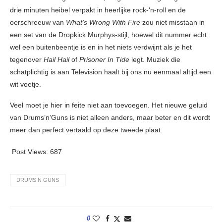
drie minuten heibel verpakt in heerlijke rock-‘n-roll en de
oerschreeuw van
What’s Wrong With Fire
zou niet misstaan in
een set van de Dropkick Murphys-stijl, hoewel dit nummer echt
wel een buitenbeentje is en in het niets verdwijnt als je het
tegenover
Hail Hail
of
Prisoner In Tide
legt. Muziek die
schatplichtig is aan Television haalt bij ons nu eenmaal altijd een
wit voetje.
Veel moet je hier in feite niet aan toevoegen. Het nieuwe geluid
van Drums’n’Guns is niet alleen anders, maar beter en dit wordt
meer dan perfect vertaald op deze tweede plaat.
Post Views:
687
DRUMS N GUNS
0