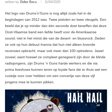
written by
Didier Becu
11/04/2020
Het logo van Drums’n’Guns is nog altijd zoals het in de
begindagen van 2012 was. Twee pistolen en twee vleugels. Een
beeld dat je op minder dan één seconde doet beseffen dat deze
Oost-Vlaamse band een liefde heeft voor de Amerikaanse
sound, niet in het minst die van de desert- en bluesrock. Deden
ze ook op hun debuut
Inanna
dat hun niet alleen lovende
recensies opbracht, maar ook meer dan 100 optredens. Jawel
zoveel, want hoewel ze compleet genegeerd zijn door de blinde
radiojongens, zijn Drums ’n Guns harde werkers en die via
prima liveshows kunnen teren op loyale fans die er thuis wel een
ruzietje voor over hebben om een concertje van deze vijf
jongens mee te kunnen pikken.