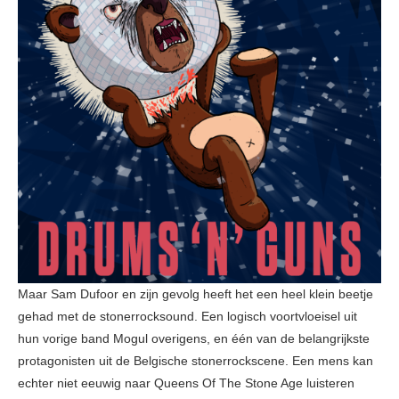
Maar Sam Dufoor en zijn gevolg heeft het een heel klein beetje
gehad met de stonerrocksound. Een logisch voortvloeisel uit
hun vorige band Mogul overigens, en één van de belangrijkste
protagonisten uit de Belgische stonerrockscene. Een mens kan
echter niet eeuwig naar Queens Of The Stone Age luisteren