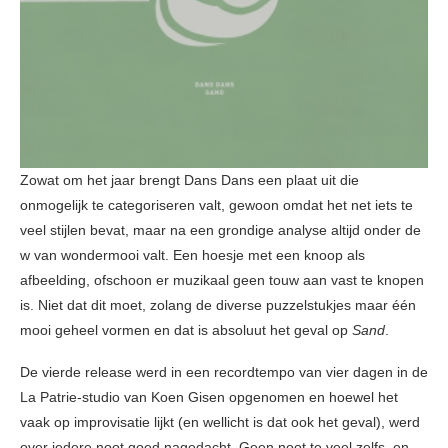
Zowat om het jaar brengt Dans Dans een plaat uit die
onmogelijk te categoriseren valt, gewoon omdat het net iets te
veel stijlen bevat, maar na een grondige analyse altijd onder de
w van wondermooi valt. Een hoesje met een knoop als
afbeelding, ofschoon er muzikaal geen touw aan vast te knopen
is. Niet dat dit moet, zolang de diverse puzzelstukjes maar één
mooi geheel vormen en dat is absoluut het geval op
Sand
.
De vierde release werd in een recordtempo van vier dagen in de
La Patrie-studio van Koen Gisen opgenomen en hoewel het
vaak op improvisatie lijkt (en wellicht is dat ook het geval), werd
over iedere noot goed nagedacht. Geen noot te veel zelfs, en