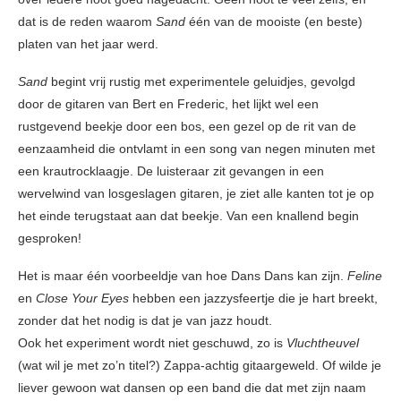
dat is de reden waarom
Sand
één van de mooiste (en beste)
platen van het jaar werd.
Sand
begint vrij rustig met experimentele geluidjes, gevolgd
door de gitaren van Bert en Frederic, het lijkt wel een
rustgevend beekje door een bos, een gezel op de rit van de
eenzaamheid die ontvlamt in een song van negen minuten met
een krautrocklaagje. De luisteraar zit gevangen in een
wervelwind van losgeslagen gitaren, je ziet alle kanten tot je op
het einde terugstaat aan dat beekje. Van een knallend begin
gesproken!
Het is maar één voorbeeldje van hoe Dans Dans kan zijn.
Feline
en
Close Your Eyes
hebben een jazzysfeertje die je hart breekt,
zonder dat het nodig is dat je van jazz houdt.
Ook het experiment wordt niet geschuwd, zo is
Vluchtheuvel
(wat wil je met zo’n titel?) Zappa-achtig gitaargeweld. Of wilde je
liever gewoon wat dansen op een band die dat met zijn naam