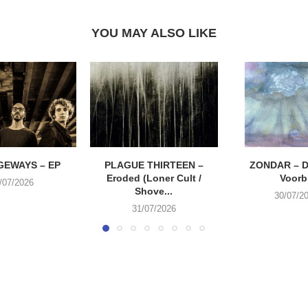
YOU MAY ALSO LIKE
EWAYS – EP
PLAGUE THIRTEEN –
ZONDAR – D
Eroded (Loner Cult /
Voorbi
/07/2026
Shove...
30/07/2
31/07/2026