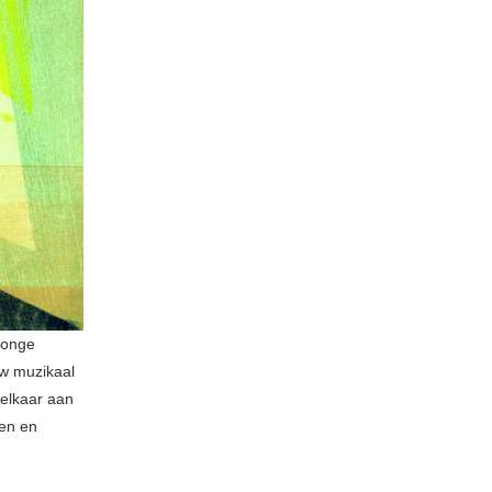
jonge
uw muzikaal
 elkaar aan
gen en