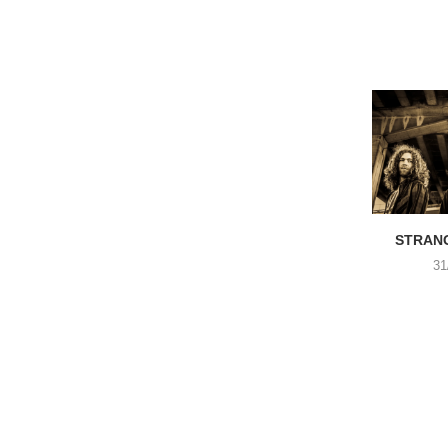
STRANG
31