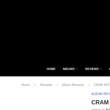
HOME
NIEUWS
REVIEWS
Home
Reviews
Album Reviews
CRAM RATI
ALBUM RE
CRAM 
written by
Kr