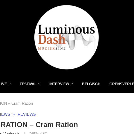
LIVE
FESTIVAL
INTERVIEW
BELGISCH
GRENSVERL
ON – Cram Ration
VIEWS
REVIEWS
RATION – Cram Ration
is Verdonck
24/05/2021