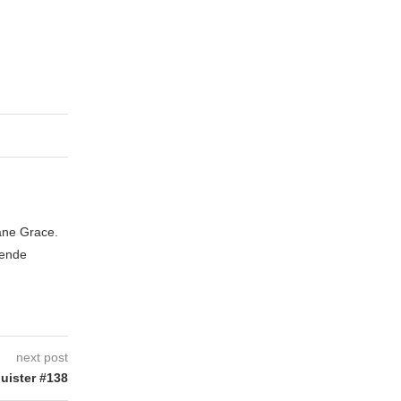
iane Grace.
zende
next post
uister #138