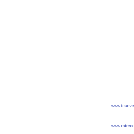
www.teunve
www.ratrec