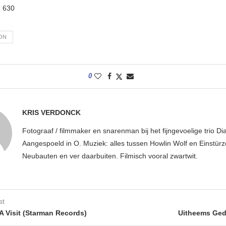
:
630
ON
0
KRIS VERDONCK
Fotograaf / filmmaker en snarenman bij het fijngevoelige trio D
Aangespoeld in O. Muziek: alles tussen Howlin Wolf en Einstür
Neubauten en ver daarbuiten. Filmisch vooral zwartwit.
st
 Visit (Starman Records)
Uitheems Ged