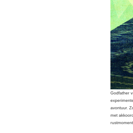
Godfather v
experimente
avontuur. Zo
met akkoord
rustmoment