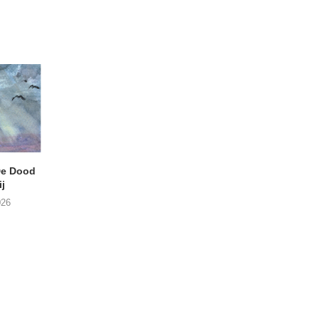
e Dood
DANIEL PEREZ – Why Is
THE SMALL SHIP
j
This Called Heaven?
Moneyfiller (Kowzi 
026
29/07/2026
28/07/2026