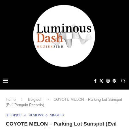
Home
Belgisch
COYOTE MELON – Parking Lot Sunspot
(Evil Penguin Records) .
BELGISCH
REVIEWS
SINGLES
COYOTE MELON – Parking Lot Sunspot (Evil