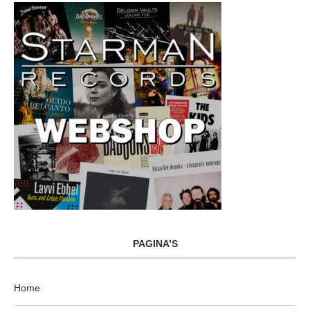
PAGINA’S
Home