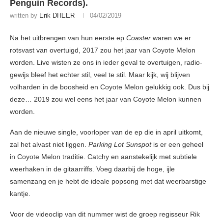
Penguin Records) .
written by
Erik DHEER
04/02/2019
Na het uitbrengen van hun eerste ep
Coaster
waren we er
rotsvast van overtuigd, 2017 zou het jaar van Coyote Melon
worden. Live wisten ze ons in ieder geval te overtuigen, radio-
gewijs bleef het echter stil, veel te stil. Maar kijk, wij blijven
volharden in de boosheid en Coyote Melon gelukkig ook. Dus bij
deze… 2019 zou wel eens het jaar van Coyote Melon kunnen
worden.
Aan de nieuwe single, voorloper van de ep die in april uitkomt,
zal het alvast niet liggen.
Parking Lot Sunspot
is er een geheel
in Coyote Melon traditie. Catchy en aanstekelijk met subtiele
weerhaken in de gitaarriffs. Voeg daarbij de hoge, ijle
samenzang en je hebt de ideale popsong met dat weerbarstige
kantje.
Voor de videoclip van dit nummer wist de groep regisseur Rik