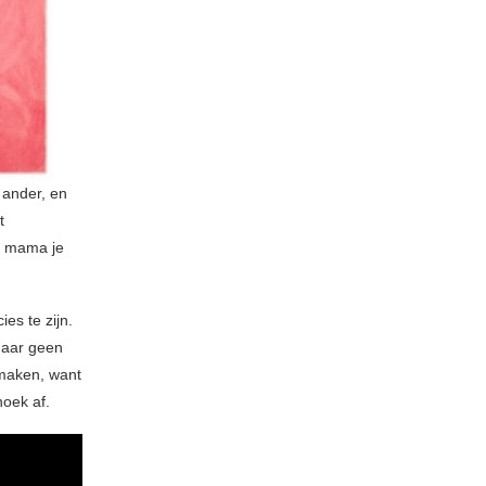
 ander, en
t
je mama je
es te zijn.
maar geen
 maken, want
hoek af.