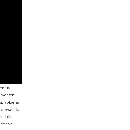
keer na
lementen
op volgens
nverwachte
 lullig
ecensie