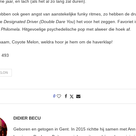
ie jaar, en lach (als het al zo lang zal duren).
ebben ook geen angst van aanstekelijke funky ritmes, zo hebben de dr
re
Designated Driver (Double Dare You
) het voor het zeggen. Favoriet i
d
Philomela
. Hitgevoelige psychedelische pop met alweer die hoek af.
aam, Coyote Melon, weldra hoor je hem om de haverklap!
:
493
ELON
0
DIDIER BECU
Geboren en getogen in Gent. In 2015 richtte hij samen met An