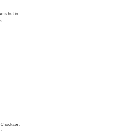
ums het in
s
n Cnockaert