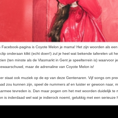
 Facebook-pagina is Coyote Melon je mama! Het zijn woorden als een
 clip onderaan klikt (echt doen!) zul je heel wat bekende taferelen uit he
zien (ten minste als de Vlasmarkt in Gent je speelterrein is) waarvoor 
t gewaarschuwd, maar de adrenaline van Coyote Melon is!
er staat ook muziek op de ep van deze Gentenaren. Vijf songs om preci
raad zou kunnen zijn, speel de nummers af en luister er gewoon naar, 
armee tevreden is. Dan maar pogen om het met woorden duidelijk te
n is inderdaad wel wat je indierock noemt, gelukkig met een serieuze 