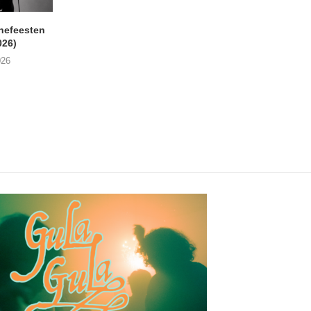
nefeesten
MONOKO – Thinkin’ Bout
JYL- Reckless L
026)
You (Always)
07/08/2026
026
07/08/2026