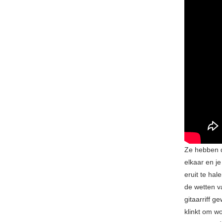
Ze hebben d
elkaar en j
eruit te hal
de wetten v
gitaarriff g
klinkt om w