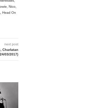
nteresses,
owie, Nico,
A, Head On
next post
, Charlatan
(24/03/2017)