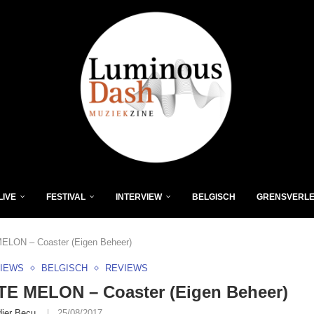
LIVE
FESTIVAL
INTERVIEW
BELGISCH
GRENSVERL
LON – Coaster (Eigen Beheer)
VIEWS
BELGISCH
REVIEWS
E MELON – Coaster (Eigen Beheer)
dier Becu
25/08/2017