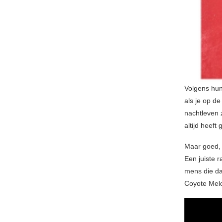
Volgens hun
als je op de
nachtleven 
altijd heef
Maar goed, 
Een juiste 
mens die da
Coyote Melo