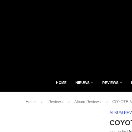
HOME
NIEUWS
REVIEWS
Home
Reviews
Album Reviews
COYOTE ME
ALBUM RE
COYOT
written by
Di