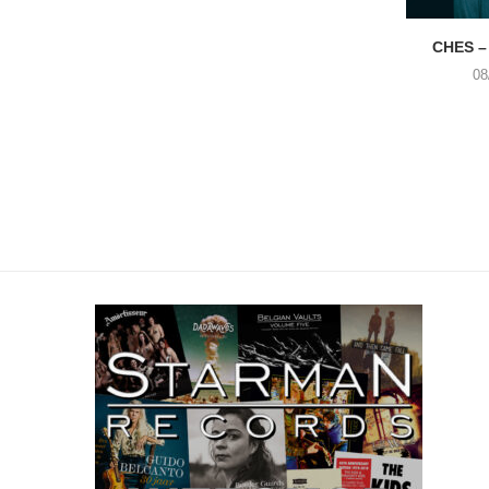
CHES –
08