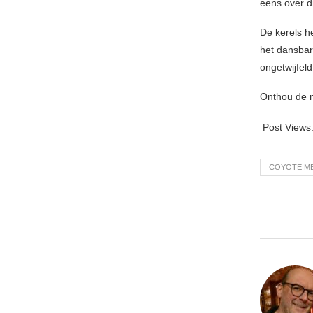
eens over dr
De kerels h
het dansba
ongetwijfel
Onthou de n
Post Views
COYOTE M