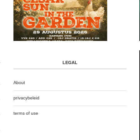
LEGAL
About
privacybeleid
terms of use