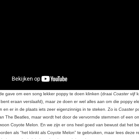
e gave om een song lekker poppy te doen klinken (draai
Coaster
vijf 
e bent eraan verslaafd), maar ze doen er wel alles aan om die poppy e
en en er in de plaats iets zeer eigenzinnigs in te steken. Zo is
Coaster
p
an The Beatles, maar wordt het door de vervormde stemmen of een o
ewoon Coyote Melon. En we zijn er ons heel goed van bewust dat het best
oorden als “het klinkt als Coyote Melon” te gebruiken, maar lees deze r