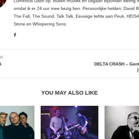
Luminous Dash op. Buiten muziek en uitgaan bijzonder weinig i
omdat ik er 24 uur mee bezig ben. Persoonlijke helden: David B
The Fall, The Sound, Talk Talk. Eeuwige liefde aan Peuk, HEIS
Stone en Whispering Sons.
st
A
DELTA CRASH – Gent
YOU MAY ALSO LIKE