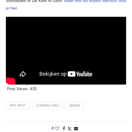
voorstellen in De Koer in Gent.
Meer info en tickets hiervoor vind
je hier.
Post Views:
435
ART-SPOT
COMPRO ORO
SDBAN
0