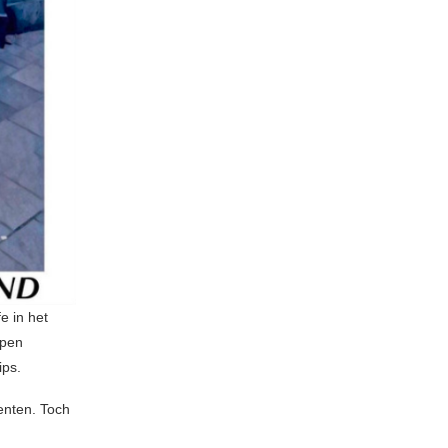
e in het
rpen
ips.
enten. Toch