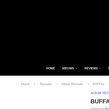
HOME
NIEUWS
REVIEWS
Home
Reviews
Album Reviews
BUFFAL. – 
ALBUM RE
BUFFAL
written by
An