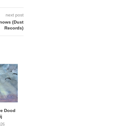
next post
nows (Dust
Records)
e Dood
DANIEL PEREZ – Why Is
THE SMALL SHIP
j
This Called Heaven?
Moneyfiller (Kowzi 
026
29/07/2026
28/07/2026