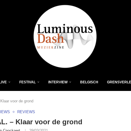
LIVE
FESTIVAL
INTERVIEW
BELGISCH
GRENSVERL
Klaar voor de grond
VIEWS
REVIEWS
. – Klaar voor de grond
n Cnockaert
29/03/2021