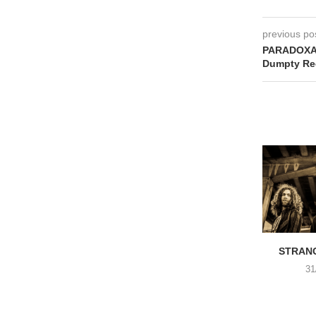
previous po
PARADOXAN
Dumpty Re
STRANG
31