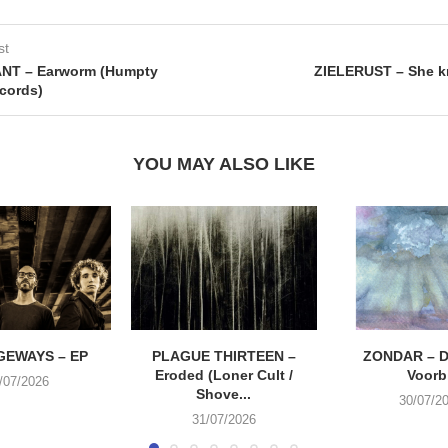
st
T – Earworm (Humpty
ZIELERUST – She k
cords)
YOU MAY ALSO LIKE
EWAYS – EP
PLAGUE THIRTEEN –
ZONDAR – D
Eroded (Loner Cult /
Voorbi
/07/2026
Shove...
30/07/2
31/07/2026