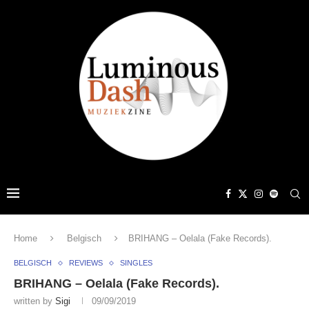
Home
Belgisch
BRIHANG – Oelala (Fake Records).
BELGISCH
REVIEWS
SINGLES
BRIHANG – Oelala (Fake Records).
written by
Sigi
09/09/2019