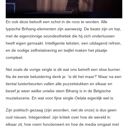
En ook deze belooft een schot in de roos te worden. Alle
typische Brihang-elementen zijn aanwezig. De beats zijn on top,
met de eigenzinnige soundesthetiek die hij zich ondertussen
heeft eigen gemaakt. Intelligente teksten, een uitdagend refrein,
en de nodige zelfrelativering en twijfel maken het plaatje
compleet.
Net zoals de vorige single is dit wat ons betreft een slow burner.
Na de eerste beluistering denk je: ‘is dit het maar?’ Maar na een
tiental luisterbeurten vallen alle puzzelstukken en elkaar en
besef je weer welke unieke stem Bihang is in de Belgische
muziekscene. En wat voor fijne single
Oelala
eigenlijk wel is.
Zijn poëtisch gezaag (zijn woorden, niet de onze) is dus geen
oud nieuws. Integendeel: zijn kritiek over hoe de wereld in
elkaar zit, hoe roem functioneert en hoe de media omgaat met