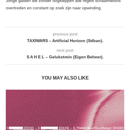
Jonge gasten die zonder oogkleppen alle regels schaamteloos
overtreden en constant op zoek zijn naar opwinding.
previous post
TAXIWARS – Artificial Horizon (Sdban).
next post
S A H E L – Gelukstrein (Eigen Beheer).
YOU MAY ALSO LIKE