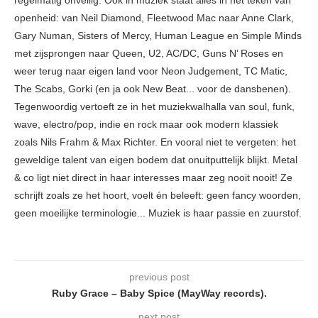
openheid: van Neil Diamond, Fleetwood Mac naar Anne Clark,
Gary Numan, Sisters of Mercy, Human League en Simple Minds
met zijsprongen naar Queen, U2, AC/DC, Guns N’ Roses en
weer terug naar eigen land voor Neon Judgement, TC Matic,
The Scabs, Gorki (en ja ook New Beat... voor de dansbenen).
Tegenwoordig vertoeft ze in het muziekwalhalla van soul, funk,
wave, electro/pop, indie en rock maar ook modern klassiek
zoals Nils Frahm & Max Richter. En vooral niet te vergeten: het
geweldige talent van eigen bodem dat onuitputtelijk blijkt. Metal
& co ligt niet direct in haar interesses maar zeg nooit nooit! Ze
schrijft zoals ze het hoort, voelt én beleeft: geen fancy woorden,
geen moeilijke terminologie... Muziek is haar passie en zuurstof.
previous post
Ruby Grace – Baby Spice (MayWay records).
next post