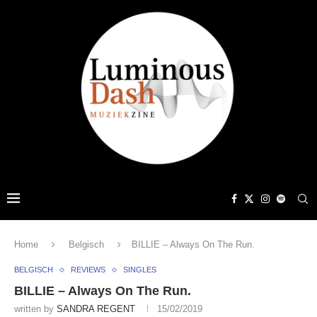
Home
Belgisch
BILLIE – Always On The Run.
BELGISCH
REVIEWS
SINGLES
BILLIE – Always On The Run.
written by
SANDRA REGENT
15/02/2019