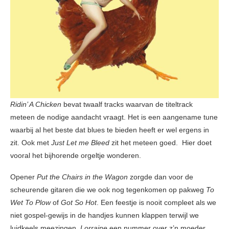
Ridin’ A Chicken
bevat twaalf tracks waarvan de titeltrack
meteen de nodige aandacht vraagt. Het is een aangename tune
waarbij al het beste dat blues te bieden heeft er wel ergens in
zit. Ook met
Just Let me Bleed
zit het meteen goed. Hier doet
vooral het bijhorende orgeltje wonderen.
Opener
Put the Chairs in the Wagon
zorgde dan voor de
scheurende gitaren die we ook nog tegenkomen op pakweg
To
Wet To Plow
of
Got So Hot
. Een feestje is nooit compleet als we
niet gospel-gewijs in de handjes kunnen klappen terwijl we
luidkeels meezingen.
Lorraine
een nummer over z’n moeder