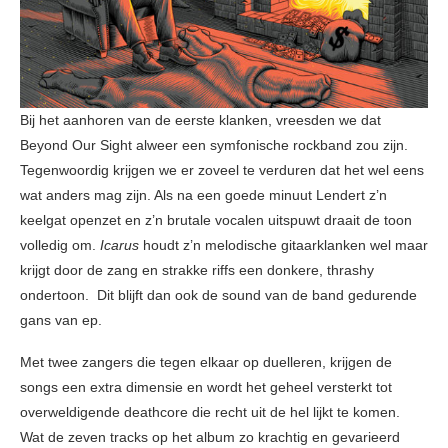
Bij het aanhoren van de eerste klanken, vreesden we dat
Beyond Our Sight alweer een symfonische rockband zou zijn.
Tegenwoordig krijgen we er zoveel te verduren dat het wel eens
wat anders mag zijn. Als na een goede minuut Lendert z’n
keelgat openzet en z’n brutale vocalen uitspuwt draait de toon
volledig om.
Icarus
houdt z’n melodische gitaarklanken wel maar
krijgt door de zang en strakke riffs een donkere, thrashy
ondertoon. Dit blijft dan ook de sound van de band gedurende
gans van ep.
Met twee zangers die tegen elkaar op duelleren, krijgen de
songs een extra dimensie en wordt het geheel versterkt tot
overweldigende deathcore die recht uit de hel lijkt te komen.
Wat de zeven tracks op het album zo krachtig en gevarieerd