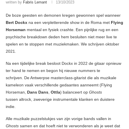
written by
Fabris Lemant
13/10/2023
De boze geesten en demonen kregen gewonnen spel wanneer
Bert Dockx
na een verpletterende show in de Roma met
Flying
Horseman
mentaal en fysiek crashte. Een pijnlijke rug en een
psychische breakdown deden hem besluiten niet meer live te
spelen en te stoppen met muziekmaken. We schrijven oktober
2021.
Na een tijdelijke break besloot Dockx in 2022 de gitaar opnieuw
ter hand te nemen en begon hij nieuwe nummers te
schrijven. De Antwerpse masterclass-gitarist die als muzikale
kameleon vaak verschillende gedaantes aanneemt (Flying
Horseman,
Dans Dans
,
Ottla
) balanceert op
Ghosts
tussen altrock, zweverige instrumentale klanken en duistere
indie.
Alle muzikale puzzelstukjes van zijn vorige bands vallen in
Ghosts
samen en dat hoeft niet te verwonderen als je weet dat