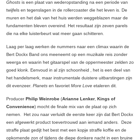
Ghosts
is een plaat van wederopstanding na een periode van
twijfels en tegenslagen in de rollercoaster die het leven is. De
muren en het dak van het huis werden weggeblazen maar de
fundamenten bleven overeind. Het resultaat zijn zeven parels
die na elke luisterbeurt wat meer gaan schitteren.
Laag per laag werken de nummers naar een climax waarin de
Bert Dockx Band ons meeneemt op een muzikale reis zonder
weerga en waarin het gitaarspel van de oppermeester zelden zo
goed klonk. Eenvoud in al zijn schoonheid , het is een deel van
het handelsmerk, maar instrumentale duistere uitbarstingen zijn
dit evenzeer.
Planets
en favoriet
More Love
etaleren dit.
Producer
Philip Weinrobe
(
Arianne Lenker
,
Kings of
Convenience
) mocht de finale mix van de plaat op zich
nemen. Het zou naar verluidt de eerste keer zijn dat Bert Dockx
een afgewerkt product toevertrouwd aan iemand anders. Deze
straffe plaat gedijt het best met een kopje straffe koffie en de
opkomende zon of tijdens de diepe donkere nacht in een bruine