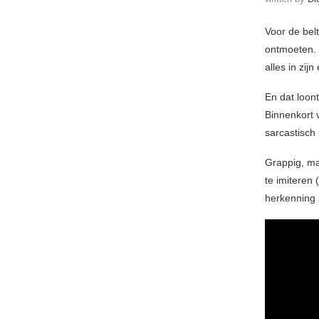
Voor de bel
ontmoeten. H
alles in zijn
En dat loon
Binnenkort 
sarcastisch 
Grappig, ma
te imiteren 
herkenning 