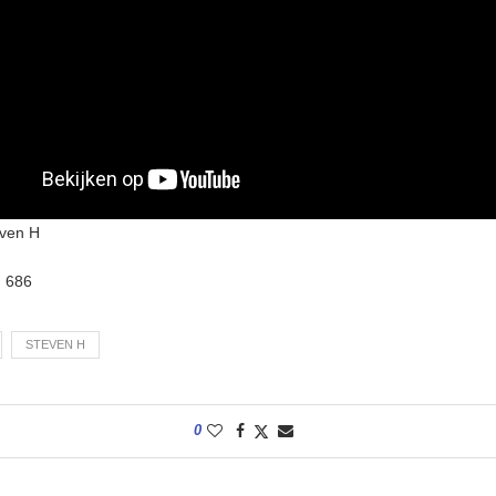
even H
:
686
STEVEN H
0