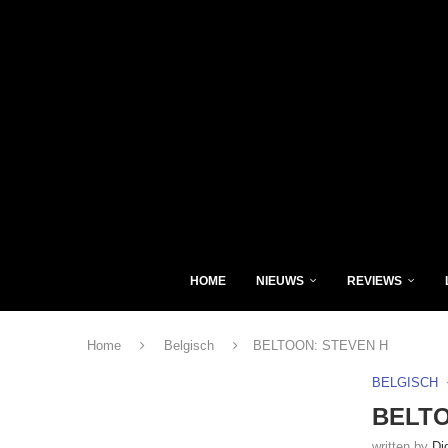
HOME
NIEUWS
REVIEWS
Home
Belgisch
BELTOON: STEVEN H
BELGISCH
BELTO
written by
Di