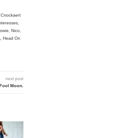
n Cnockaert
nteresses,
owie, Nico,
A, Head On
next post
 Fool Moon.