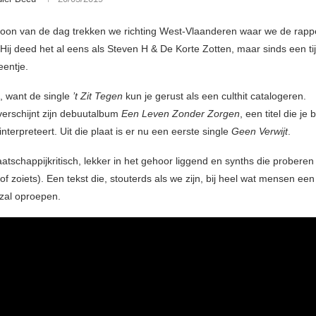
toon van de dag trekken we richting West-Vlaanderen waar we de rapp
ij deed het al eens als Steven H & De Korte Zotten, maar sinds een tijd
 eentje.
t, want de single
’t Zit Tegen
kun je gerust als een culthit catalogeren.
verschijnt zijn debuutalbum
Een Leven Zonder Zorgen
, een titel die je 
interpreteert. Uit die plaat is er nu een eerste single
Geen Verwijt
.
atschappijkritisch, lekker in het gehoor liggend en synths die prober
(of zoiets). Een tekst die, stouterds als we zijn, bij heel wat mensen ee
zal oproepen.