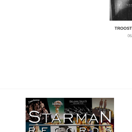
TROOST 
06