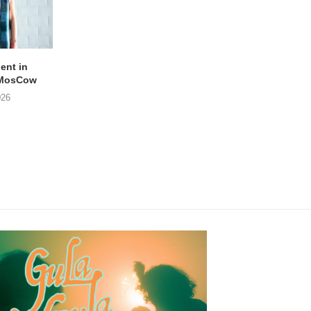
lent in
APOTH – Nelson
LIGHTSPEED speelt
 MosCow
THE SHEILA DIVINE in
05/08/2026
026
04/08/2026