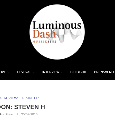
LIVE
FESTIVAL
INTERVIEW
BELGISCH
GRENSVERL
REVIEWS
SINGLES
ON: STEVEN H
dier Becu
20/05/2019