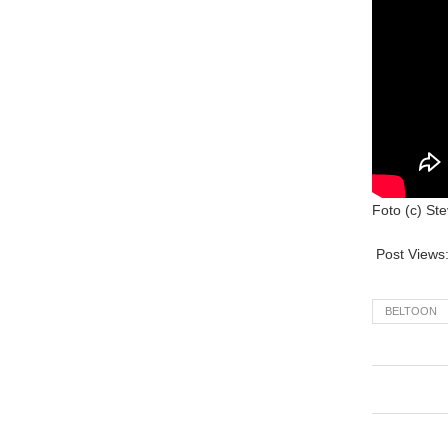
Foto (c) St
Post Views
BELTOON