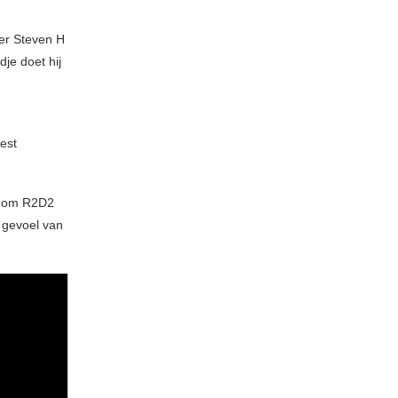
er Steven H
je doet hij
best
en om R2D2
n gevoel van