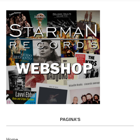
PAGINA’S
Home