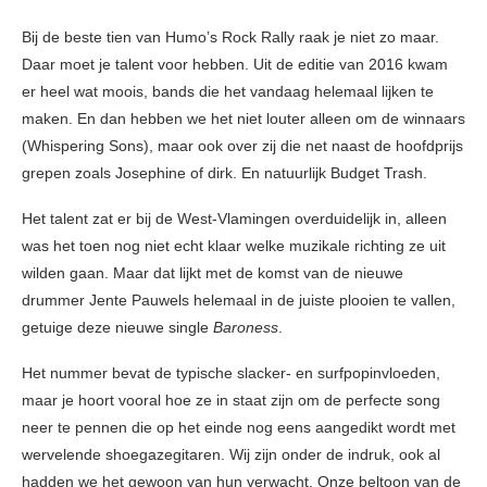
Bij de beste tien van Humo’s Rock Rally raak je niet zo maar.
Daar moet je talent voor hebben. Uit de editie van 2016 kwam
er heel wat moois, bands die het vandaag helemaal lijken te
maken. En dan hebben we het niet louter alleen om de winnaars
(Whispering Sons), maar ook over zij die net naast de hoofdprijs
grepen zoals Josephine of dirk. En natuurlijk Budget Trash.
Het talent zat er bij de West-Vlamingen overduidelijk in, alleen
was het toen nog niet echt klaar welke muzikale richting ze uit
wilden gaan. Maar dat lijkt met de komst van de nieuwe
drummer Jente Pauwels helemaal in de juiste plooien te vallen,
getuige deze nieuwe single
Baroness
.
Het nummer bevat de typische slacker- en surfpopinvloeden,
maar je hoort vooral hoe ze in staat zijn om de perfecte song
neer te pennen die op het einde nog eens aangedikt wordt met
wervelende shoegazegitaren. Wij zijn onder de indruk, ook al
hadden we het gewoon van hun verwacht. Onze beltoon van de