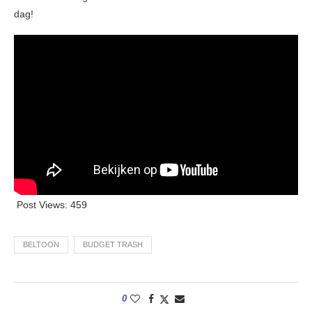
dag!
Post Views:
459
BELTOON
BUDGET TRASH
0