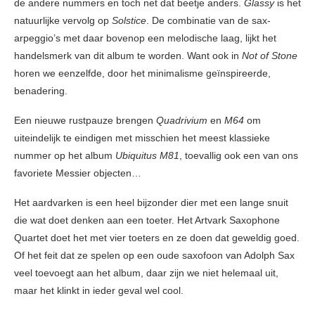
de andere nummers en toch net dat beetje anders.
Glassy
is het
natuurlijke vervolg op
Solstice
. De combinatie van de sax-
arpeggio’s met daar bovenop een melodische laag, lijkt het
handelsmerk van dit album te worden. Want ook in
Not of Stone
horen we eenzelfde, door het minimalisme geïnspireerde,
benadering.
Een nieuwe rustpauze brengen
Quadrivium
en
M64
om
uiteindelijk te eindigen met misschien het meest klassieke
nummer op het album
Ubiquitus M81
, toevallig ook een van ons
favoriete Messier objecten…
Het aardvarken is een heel bijzonder dier met een lange snuit
die wat doet denken aan een toeter. Het Artvark Saxophone
Quartet doet het met vier toeters en ze doen dat geweldig goed.
Of het feit dat ze spelen op een oude saxofoon van Adolph Sax
veel toevoegt aan het album, daar zijn we niet helemaal uit,
maar het klinkt in ieder geval wel cool.