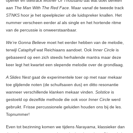
opener en titeltrack
Mother Of Thousand
dat wat doet denken
aan
The Man With The Red Face
. Maar vanaf de tweede track
STNKS
hoor je het speelplezier uit de luidspreker knallen. Het
nummer verscheen eerder al als single en het hortende ritme
van de percussie is onweerstaanbaar.
We’re Gonna Believe
moet het eerder hebben van de melodie,
terwijl
Cataphyll
wat Reichiaans aandoet. Ook
Inner Circle
is
gebaseerd op een zich steeds herhalende mantra maar deze
keer legt het kwartet een slepende melodie over de grondlaag.
A Slides Nest
gaat de experimentele toer op met naar mekaar
toe glijdende noten (de schuifsaxen dus) en ditto resonantie
wanneer verschillende klanken mekaar vinden.
Solstice
is
gestoeld op dezelfde methode die ook voor
Inner Circle
werd
gebruikt. Frisse percussionele geluiden houden ons bij de les.
Topnummer!
Even tot bezinning komen we tijdens
Narayama
, klassieker dan