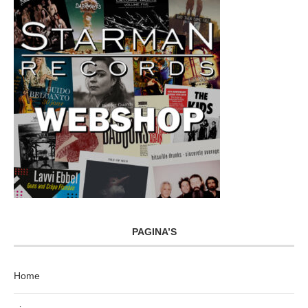
PAGINA’S
Home