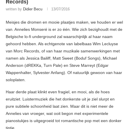
Records)
written by
Didier Becu
13/07/2016
Meisjes die dromen en mooie plaatjes maken, we houden er wel
van. Annelies Monseré is er zo één. Wie zich bezighoudt met de
Belgische lo-fi underground zal waarschijnlijk al haar naam
gehoord hebben. Als echtgenote van labelbaas Wim Lecluyse
van Morc Records, of van haar muzikale samenwerkingen met
namen als Jessica Bailiff, Matt Sweet (Boduf Songs), Michael
Anderson (dREKKa, Turn Pale) en Steve Marreyt (Edgar
Wappenhalter, Sylvester Anfang). Of natuurlijk gewoon van haar
soloplaten.
Haar derde plaat klinkt even fragiel, en mooi, als de hoes
eruitziet. Luistermuziek die het donkerste uit je ziel slurpt en
pure subtiele schoonheid laat zien. Maar dit is niet meer de
Annelies van vroeger, wat ooit begon met experimentele
pianostukjes is uitgegroeid tot romantische pop met een donker
tintje.