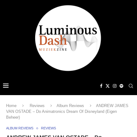
Home
Reviews
Album Reviews
ANDREW JAMES
VAN OSTADE – Do Animatronics Dream Of Disneyland (Eigen
Beheer)
ALBUM REVIEWS
REVIEWS