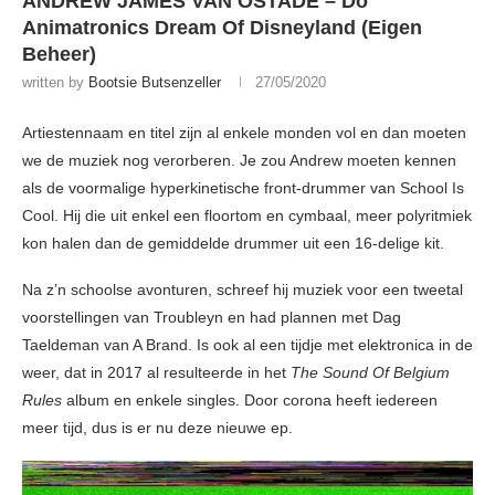
ANDREW JAMES VAN OSTADE – Do
Animatronics Dream Of Disneyland (Eigen
Beheer)
written by
Bootsie Butsenzeller
27/05/2020
Artiestennaam en titel zijn al enkele monden vol en dan moeten
we de muziek nog verorberen. Je zou Andrew moeten kennen
als de voormalige hyperkinetische front-drummer van School Is
Cool. Hij die uit enkel een floortom en cymbaal, meer polyritmiek
kon halen dan de gemiddelde drummer uit een 16-delige kit.
Na z’n schoolse avonturen, schreef hij muziek voor een tweetal
voorstellingen van Troubleyn en had plannen met Dag
Taeldeman van A Brand. Is ook al een tijdje met elektronica in de
weer, dat in 2017 al resulteerde in het
The Sound Of Belgium
Rules
album en enkele singles. Door corona heeft iedereen
meer tijd, dus is er nu deze nieuwe ep.