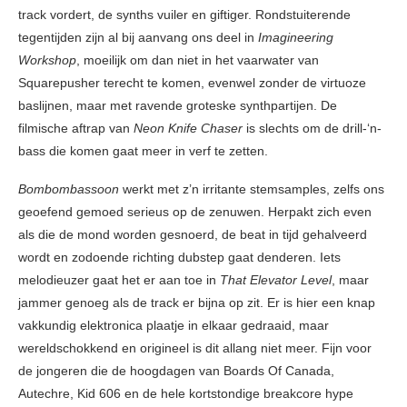
track vordert, de synths vuiler en giftiger. Rondstuiterende
tegentijden zijn al bij aanvang ons deel in
Imagineering
Workshop
, moeilijk om dan niet in het vaarwater van
Squarepusher terecht te komen, evenwel zonder de virtuoze
baslijnen, maar met ravende groteske synthpartijen. De
filmische aftrap van
Neon Knife Chaser
is slechts om de drill-‘n-
bass die komen gaat meer in verf te zetten.
Bombombassoon
werkt met z’n irritante stemsamples, zelfs ons
geoefend gemoed serieus op de zenuwen. Herpakt zich even
als die de mond worden gesnoerd, de beat in tijd gehalveerd
wordt en zodoende richting dubstep gaat denderen. Iets
melodieuzer gaat het er aan toe in
That Elevator Level
, maar
jammer genoeg als de track er bijna op zit. Er is hier een knap
vakkundig elektronica plaatje in elkaar gedraaid, maar
wereldschokkend en origineel is dit allang niet meer. Fijn voor
de jongeren die de hoogdagen van Boards Of Canada,
Autechre, Kid 606 en de hele kortstondige breakcore hype