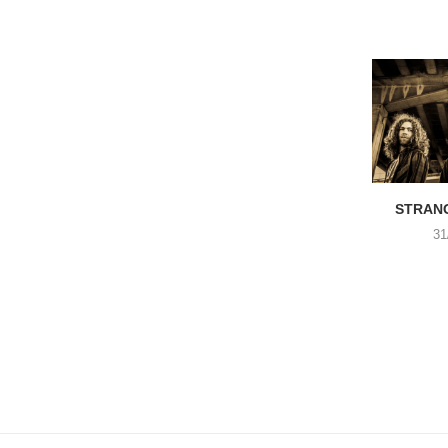
STRANG
31