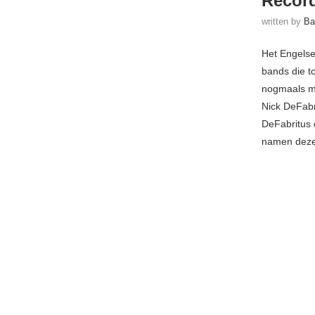
Recor
written by
Ba
Het Engelse
bands die t
nogmaals me
Nick DeFabr
DeFabritus 
namen deze