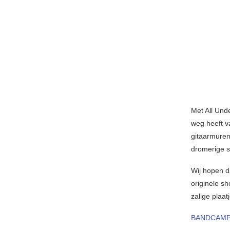
Met All Und
weg heeft v
gitaarmuren
dromerige 
Wij hopen d
originele s
zalige plaa
BANDCAM