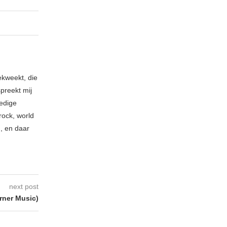
ekweekt, die
spreekt mij
ledige
rock, world
n, en daar
next post
rner Music)