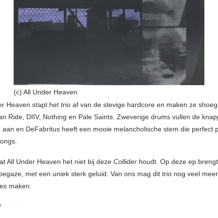
(c) All Under Heaven
er Heaven stapt het trio af van de stevige hardcore en maken ze shoega
an Ride, DIIV, Nothing en Pale Saints. Zweverige drums vullen de kna
 aan en DeFabritus heeft een mooie melancholische stem die perfect 
songs.
at All Under Heaven het niet bij deze
Collider
houdt. Op deze ep brengt 
hoegaze, met een uniek sterk geluid. Van ons mag dit trio nog veel mee
tjes maken.
P