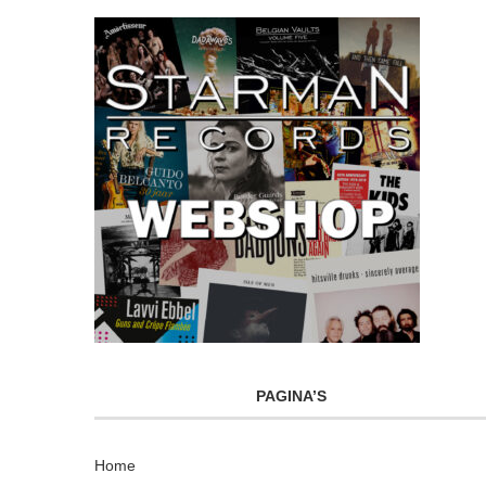
PAGINA’S
Home