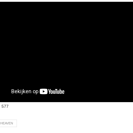
:
577
 HEAVEN