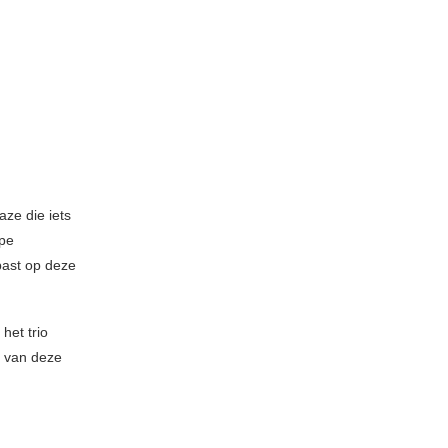
ze die iets
ppe
past op deze
het trio
r van deze