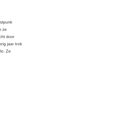
ostpunk
n ze
cht door
ig jaar trok
lo. Ze