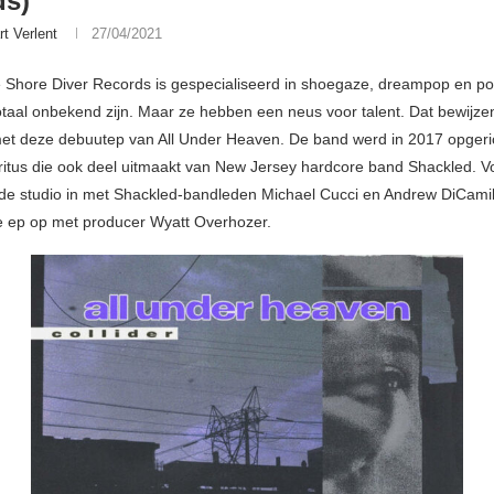
ds)
rt Verlent
27/04/2021
 Shore Diver Records is gespecialiseerd in shoegaze, dreampop en p
otaal onbekend zijn. Maar ze hebben een neus voor talent. Dat bewijze
t deze debuutep van All Under Heaven. De band werd in 2017 opgeri
itus die ook deel uitmaakt van New Jersey hardcore band Shackled. Vor
de studio in met Shackled-bandleden Michael Cucci en Andrew DiCamil
 ep op met producer Wyatt Overhozer.