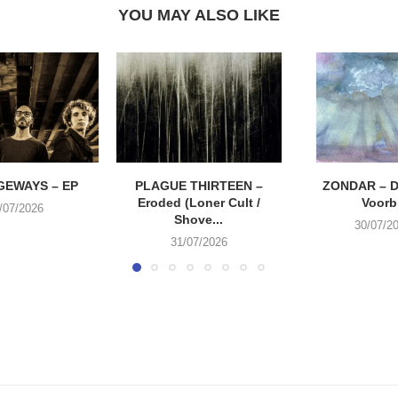
YOU MAY ALSO LIKE
EWAYS – EP
PLAGUE THIRTEEN –
ZONDAR – D
Eroded (Loner Cult /
Voorbi
/07/2026
Shove...
30/07/2
31/07/2026