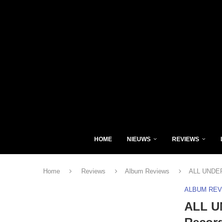
HOME
NIEUWS
REVIEWS
Home
Reviews
Album Reviews
ALL UNDER 
ALBUM RE
ALL U