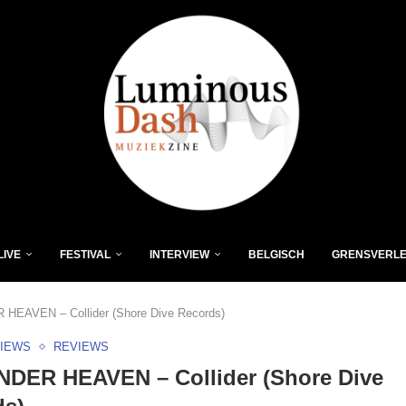
LIVE
FESTIVAL
INTERVIEW
BELGISCH
GRENSVERL
HEAVEN – Collider (Shore Dive Records)
VIEWS
REVIEWS
NDER HEAVEN – Collider (Shore Dive