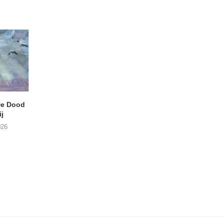
e Dood
DANIEL PEREZ – Why Is
THE SMALL SHIP
j
This Called Heaven?
Moneyfiller (Kowzi 
026
29/07/2026
28/07/2026