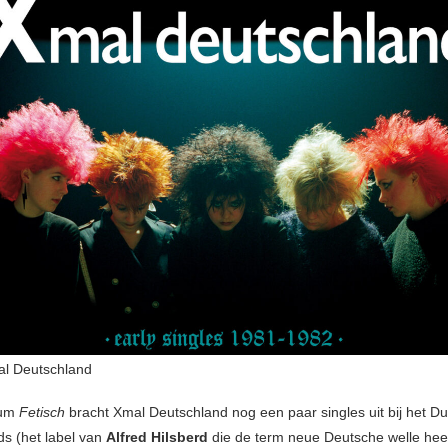
l Deutschland
bum
Fetisch
bracht Xmal Deutschland nog een paar singles uit bij het Du
s (het label van
Alfred Hilsberd
die de term neue Deutsche welle hee