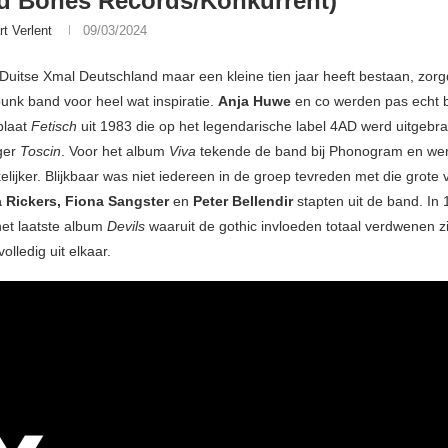
d Bones Records/Konkurrent)
rt Verlent
09/03/2024
Duitse Xmal Deutschland maar een kleine tien jaar heeft bestaan, zor
punk band voor heel wat inspiratie.
Anja Huwe
en co werden pas echt 
plaat
Fetisch
uit 1983 die op het legendarische label 4AD werd uitgebra
ger
Toscin
. Voor het album
Viva
tekende de band bij Phonogram en we
elijker. Blijkbaar was niet iedereen in de groep tevreden met die grote
 Rickers, Fiona Sangster
en
Peter Bellendir
stapten uit de band. In
et laatste album
Devils
waaruit de gothic invloeden totaal verdwenen z
olledig uit elkaar.