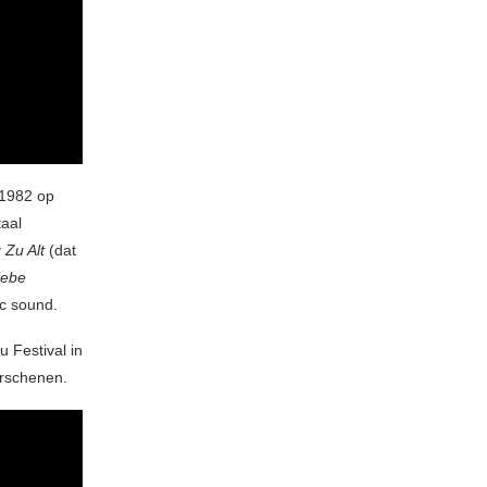
 1982 op
taal
 Zu Alt
(dat
iebe
c sound.
 Festival in
erschenen.