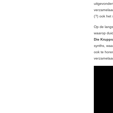
uitgevonden
verzamelaar
(?) ook het
Op de langs
waarop duide
Die Krupps
synths, waa
ook te hore
verzamelaa