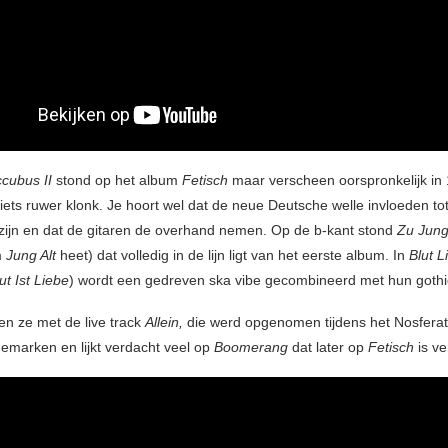
cubus II
stond op het album
Fetisch
maar verscheen oorspronkelijk in
iets ruwer klonk. Je hoort wel dat de neue Deutsche welle invloeden to
ijn en dat de gitaren de overhand nemen. Op de b-kant stond
Zu Jung
m
Jung Alt
heet) dat volledig in de lijn ligt van het eerste album. In
Blut
L
ut Ist Liebe
) wordt een gedreven ska vibe gecombineerd met hun gothi
en ze met de live track
Allein,
die werd opgenomen tijdens het Nosferatu
emarken en lijkt verdacht veel op
Boomerang
dat later op
Fetisch
is v