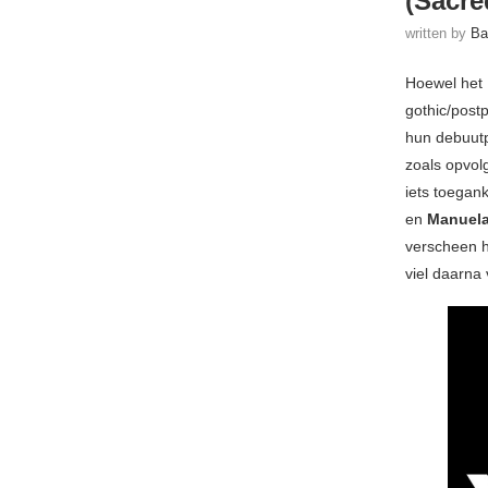
(Sacre
written by
Ba
Hoewel het 
gothic/post
hun debuut
zoals opvol
iets toegank
en
Manuela
verscheen h
viel daarna v