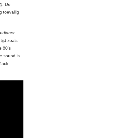
2).
De
 toevallig
indianer
tijd zoals
e 80’s
ie sound is
 Zack