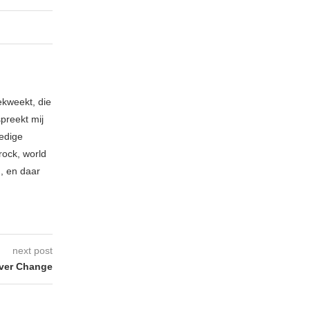
ekweekt, die
spreekt mij
ledige
rock, world
n, en daar
next post
ever Change