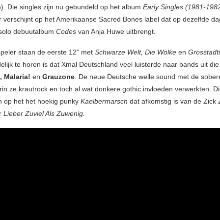
). Die singles zijn nu gebundeld op het album
Early Singles (1981-198
 verschijnt op het Amerikaanse Sacred Bones label dat op dezelfde dag
 solo debuutalbum
Codes
van Anja Huwe uitbrengt.
peler staan de eerste 12” met
Schwarze Welt, Die Wolke
en
Grosstadt
lijk te horen is dat Xmal Deutschland veel luisterde naar bands uit die 
, Malaria!
en
Grauzone
. De neue Deutsche welle sound met de sober
rin ze krautrock en toch al wat donkere gothic invloeden verwerkten. D
n op het het hoekig punky
Kaelbermarsch
dat afkomstig is van de Zick
r
Lieber Zuviel Als Zuwenig.