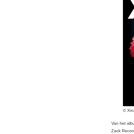
© Xma
Van het al
Zack Record