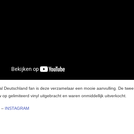
l Deutschland fan is deze verzamelaar een mooie aanvulling. De twee 
op gelimiteerd vinyl uitgebracht en waren onmiddellijk uitverkocht.
–
INSTAGRAM