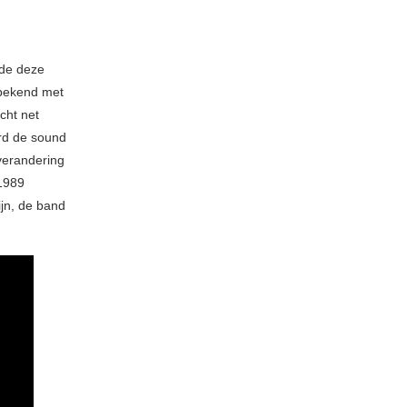
gde deze
bekend met
cht net
rd de sound
 verandering
 1989
ijn, de band