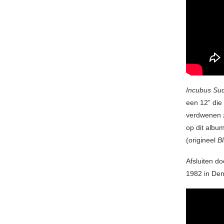
Incubus Suc
een 12” die 
verdwenen z
op dit albu
(origineel
Bl
Afsluiten do
1982 in Den