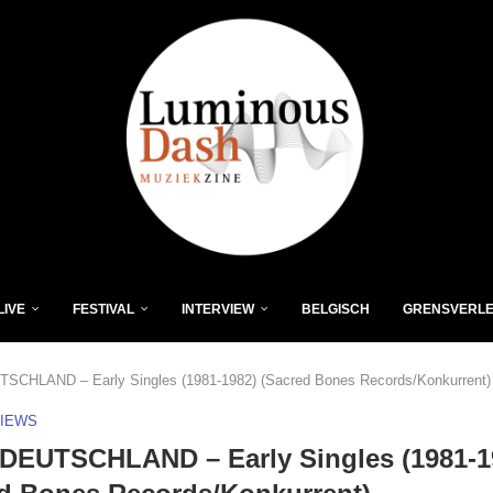
LIVE
FESTIVAL
INTERVIEW
BELGISCH
GRENSVERL
CHLAND – Early Singles (1981-1982) (Sacred Bones Records/Konkurrent)
VIEWS
DEUTSCHLAND – Early Singles (1981-1