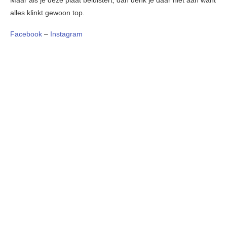
Maar als je deze plaat beluistert, dan denk je daar niet aan want
alles klinkt gewoon top.
Facebook
–
Instagram