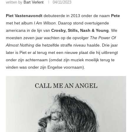
written by
Bart Verlent
04/11/2023
Piet Vastenavondt
debuteerde in 2013 onder de naam
Pete
met het album
I Am Wilson
. Daarop stond overtuigende
americana in de lijn van
Crosby, Stills, Nash & Young
. We
moesten zeven jaar wachten op de opvolger
The Power Of
Almost Nothing
die hetzelfde straffe niveau haalde. Drie jaar
later is Piet er al terug met een nieuwe plaat die hij uitbrengt
onder zijn achternaam (omdat zijn muziek moeilijk terug te
vinden was onder zijn Engelse voornaam).