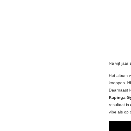
Na vijf jaar
Het album w
knoppen. Hi
Daarnaast 
Kapinga Gy
resultaat is
vibe als op