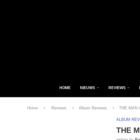
HOME
NIEUWS
REVIEWS
Home
Reviews
Album Reviews
THE MAN 
ALBUM RE
THE M
written by
Ba