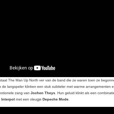
taat The Man Up North ver van de band die ze waren toen ze begonn
de langspeler klinken een stuk subtieler met warme arrangementen e
motionele zang van
Jochen Theys
. Hun geluid klinkt als een combinat
n
Interpol
met een vleugje
Depeche Mode
.