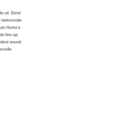
e uit. Eerst
ie bekroonde
 aan Humo’s
de line-up
ndere sound
ervolle