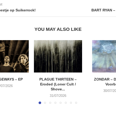
st
estje op Suikerrock!
BART RYAN –
YOU MAY ALSO LIKE
EWAYS – EP
PLAGUE THIRTEEN –
ZONDAR – D
Eroded (Loner Cult /
Voorbi
/07/2026
Shove...
30/07/2
31/07/2026