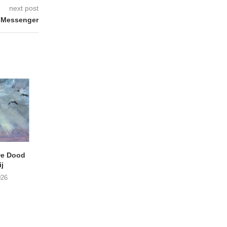
next post
 Messenger
e Dood
DANIEL PEREZ – Why Is
JEF MERTENS – Do
j
This Called Heaven?
Amps (Many Chan
026
29/07/2026
27/07/2026