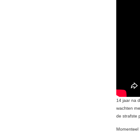
14 jaar na 
wachten mee
de strafste 
Momenteel is