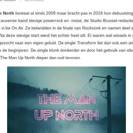
p North
bestaat al sinds 2009 maar bracht pas in 2018 hun debuutsingl
euvense band stevige powerrock en -noise, de Studio Brussel-redact
ot vi.be On Air. Ze belandden in de finale van Rockvonk en namen deel
Na deze stevige start werd het echter heel stil. Er waren wat wissels in 
gezocht naar een eigen geluid. De single
Transform
liet dan ook een a
n de beginjaren. De single klonk donkerder en door het gebruik van sfe
 The Man Up North dieper dan ooit tevoren.