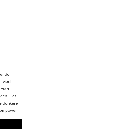
er de
 viool.
arsan,
gden. Het
de donkere
 en power.