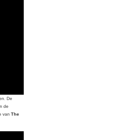
en. De
n de
ie van
The