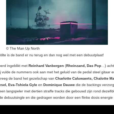
© The Man Up North
 stilte is de band er nu terug en dan nog wel met een debuutplaat!
erd ingeblikt met
Reinhard Vanbergen
(
Rheinzand, Das Pop
…) acht
j vulde de nummers ook aan met het geluid van de pedal steel gitaar en
kreeg de band het gezelschap van
Charlotte Caluwaerts, Chalotte M
sel, Eva-Tshiela Gyle
en
Dominique
Dauwe
die de backings verzor
 een langspeler met dertien straffe tracks die gebouwd zijn rond dezelf
 de debuutsingle en die gedragen worden door een flinke dosis energie