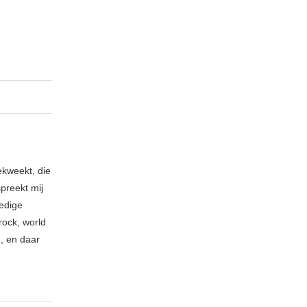
ekweekt, die
spreekt mij
ledige
rock, world
n, en daar