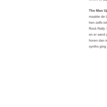
The Man U
maakte de L
hen zelfs t
Rock Rally. 
en er werd 
horen dan i
synths ging