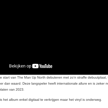
de start van The Man Up North debuteren met zo’n straffe debuutplaat,
r dan waard. Deze langspeler heeft internationale allure en is zeker n
platen van 2023.
 het album enkel digitaal te verkrijgen maar het vinyl is onderweg.