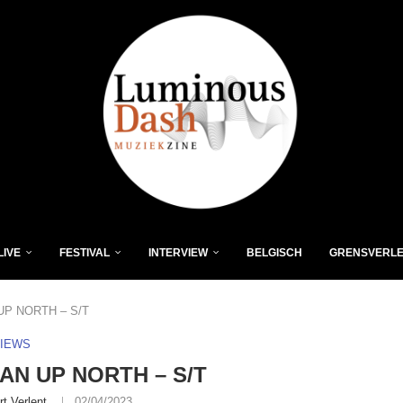
LIVE
FESTIVAL
INTERVIEW
BELGISCH
GRENSVERL
UP NORTH – S/T
VIEWS
AN UP NORTH – S/T
rt Verlent
02/04/2023