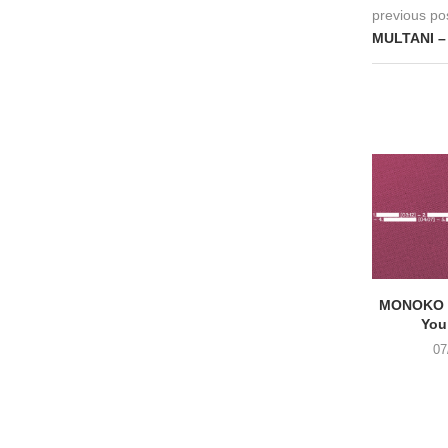
previous po
MULTANI – 
MONOKO –
You
07