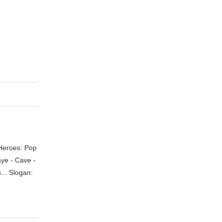
 Heroes: Pop
aye - Cave -
.. Slogan: