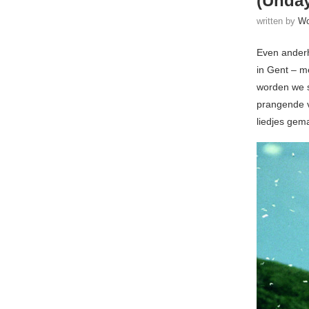
(Unda
written by
Wo
Even anderh
in Gent – m
worden we 
prangende v
liedjes gem