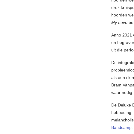
hoorden we 
druk kruisp
hoorden wet
My Love
be
Anno 2021 w
en begraven
uit die per
De integrale
probleemloos
als een slo
Bram Vanpar
waar nodig.
De Deluxe E
hebbeding.
melancholis
Bandcamp
.