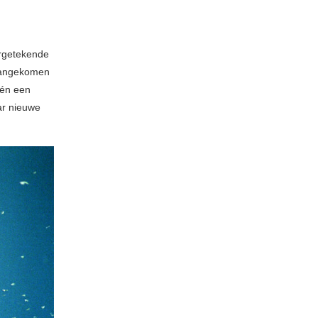
ergetekende
 aangekomen
 én een
ar nieuwe