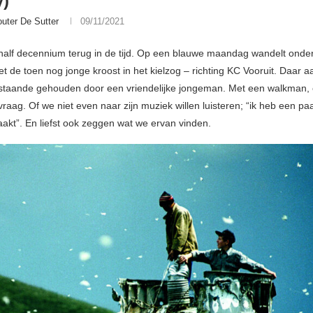
y)
uter De Sutter
09/11/2021
alf decennium terug in de tijd. Op een blauwe maandag wandelt ond
et de toen nog jonge kroost in het kielzog – richting KC Vooruit. Daar
staande gehouden door een vriendelijke jongeman. Met een walkman,
raag. Of we niet even naar zijn muziek willen luisteren; “ik heb een pa
aakt”. En liefst ook zeggen wat we ervan vinden.