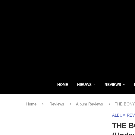
HOME
NIEUWS
REVIEWS
Home
Reviews
Album Reviews
THE BONY 
ALBUM RE
THE B