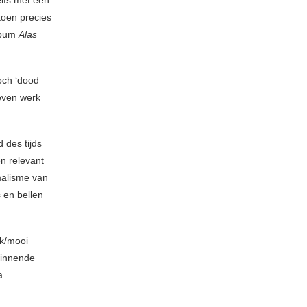
lfs met een
toen precies
album
Alas
och ‘dood
even werk
 des tijds
en relevant
malisme van
 en bellen
uk/mooi
minnende
a