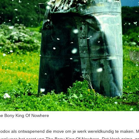
he Bony King Of Nowhere
odox als ontwapenend die move om je werk wereldkundig te maken. 