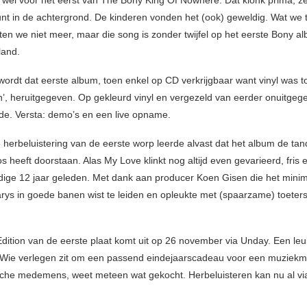
wel voor het eerst van The Bony King Of Nowhere. Dat klonk prima, ze
unt in de achtergrond. De kinderen vonden het (ook) geweldig. Wat we 
en we niet meer, maar die song is zonder twijfel op het eerste Bony 
land.
ordt dat eerste album, toen enkel op CD verkrijgbaar want vinyl was t
’, heruitgegeven. Op gekleurd vinyl en vergezeld van eerder onuitgeg
iode. Versta: demo’s en een live opname.
 herbeluistering van de eerste worp leerde alvast dat het album de tand
 heeft doorstaan. Alas My Love klinkt nog altijd even gevarieerd, fris 
rdige 12 jaar geleden. Met dank aan producer Koen Gisen die het mini
ys in goede banen wist te leiden en opleukte met (spaarzame) toeters
dition van de eerste plaat komt uit op 26 november via Unday. Een le
 Wie verlegen zit om een passend eindejaarscadeau voor een muziek
che medemens, weet meteen wat gekocht. Herbeluisteren kan nu al vi