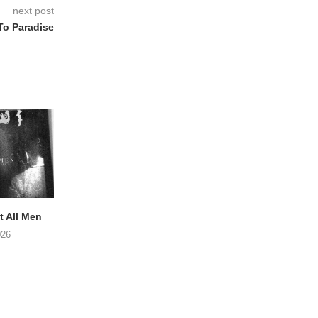
next post
To Paradise
 All Men
NOAH TATE – Boy Gum
Vijf keer talent i
Buurtkroeg Mos
026
06/08/2026
05/08/2026