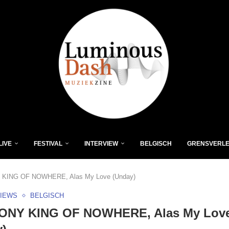
LIVE
FESTIVAL
INTERVIEW
BELGISCH
GRENSVERL
KING OF NOWHERE, Alas My Love (Unday)
VIEWS
BELGISCH
ONY KING OF NOWHERE, Alas My Lov