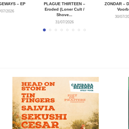
EWAYS – EP
PLAGUE THIRTEEN –
ZONDAR – D
Eroded (Loner Cult /
Voorbi
/07/2026
Shove...
30/07/2
31/07/2026