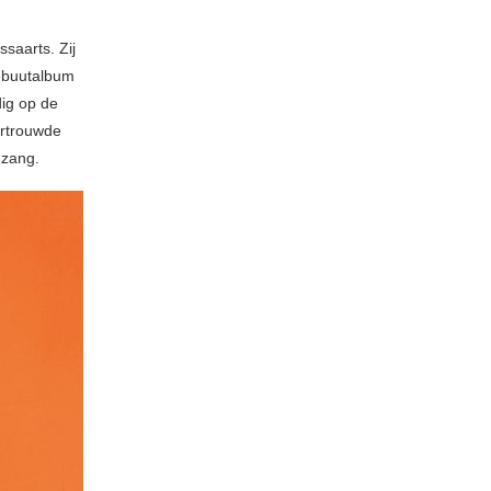
saarts. Zij
ebuutalbum
ig op de
ertrouwde
nzang.