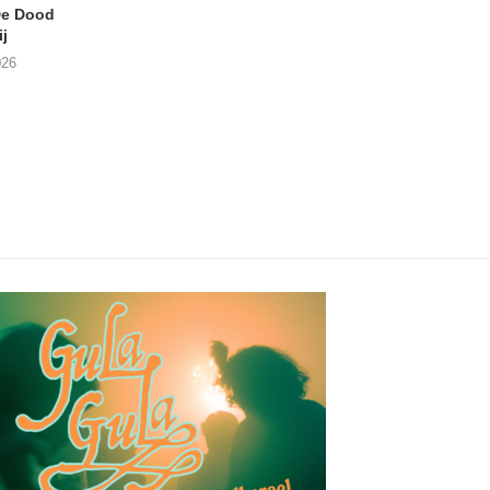
e Dood
DANIEL PEREZ – Why Is
JEF MERTENS – Do
j
This Called Heaven?
Amps (Many Chan
026
29/07/2026
27/07/2026