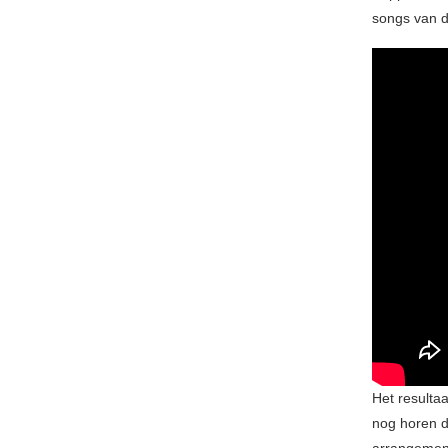
songs van d
Het resulta
nog horen 
arrangement