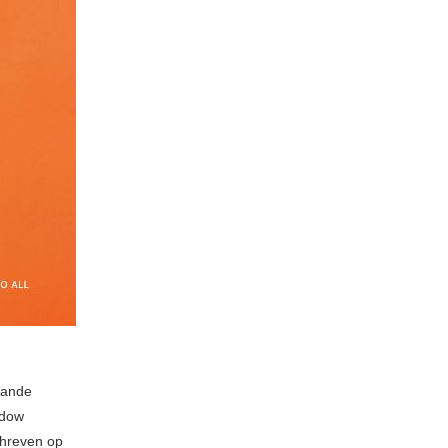
aande
adow
chreven op