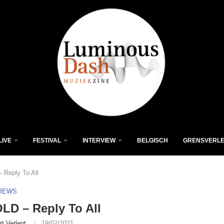
LIVE
FESTIVAL
INTERVIEW
BELGISCH
GRENSVERL
Reply To All
VIEWS
D – Reply To All
rt Verlent
19/02/2021