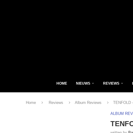
HOME
NIEUWS
REVIEWS
Home
Reviews
Album Reviews
TENFOLD – 
ALBUM RE
TENFOL
written by
Ba