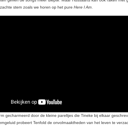
zachte stem zoals we horen op het pure
Here I Am
.
rm gecharmeerd door de kleine pareltjes die Tineke bij elkaar geschrev
emgeluid probeert Tenfold de onvolmaaktheden van het leven te verza