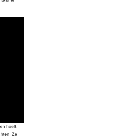
en heeft.
chten. Ze