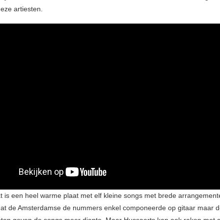
eze artiesten.
at is een heel warme plaat met elf kleine songs met brede arrangement
dat de Amsterdamse de nummers enkel componeerde op gitaar maar d
en geven de songs meer diepte. Maar Hussaarts kan ook raken met g