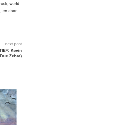
rock, world
n, en daar
next post
IEF: Kevin
True Zebra)