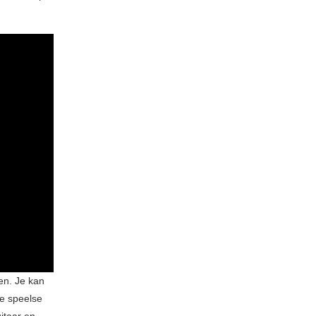
en. Je kan
e speelse
itaar en