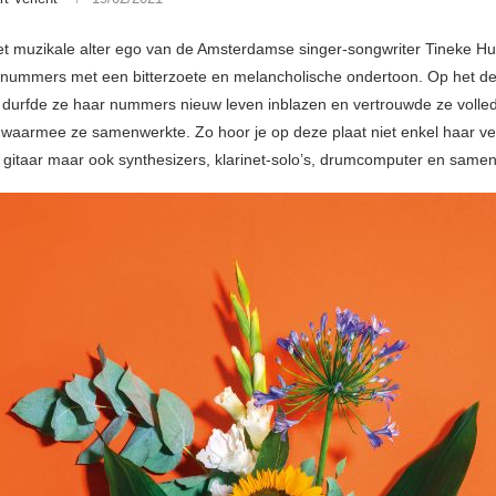
het muzikale alter ego van de Amsterdamse singer-songwriter Tineke Hus
 nummers met een bitterzoete en melancholische ondertoon. Op het d
durfde ze haar nummers nieuw leven inblazen en vertrouwde ze volled
waarmee ze samenwerkte. Zo hoor je op deze plaat niet enkel haar v
 gitaar maar ook synthesizers, klarinet-solo’s, drumcomputer en same