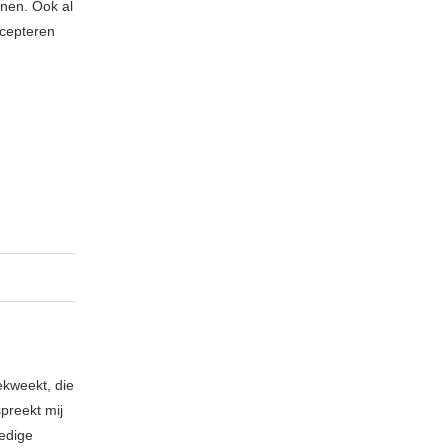
jnen. Ook al
ccepteren
ekweekt, die
spreekt mij
ledige