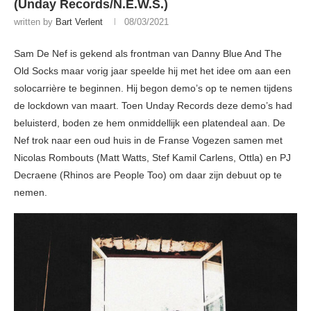
(Unday Records/N.E.W.S.)
written by
Bart Verlent
08/03/2021
Sam De Nef is gekend als frontman van Danny Blue And The
Old Socks maar vorig jaar speelde hij met het idee om aan een
solocarrière te beginnen. Hij begon demo’s op te nemen tijdens
de lockdown van maart. Toen Unday Records deze demo’s had
beluisterd, boden ze hem onmiddellijk een platendeal aan. De
Nef trok naar een oud huis in de Franse Vogezen samen met
Nicolas Rombouts (Matt Watts, Stef Kamil Carlens, Ottla) en PJ
Decraene (Rhinos are People Too) om daar zijn debuut op te
nemen.