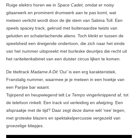
Ruige elektro horen we in
Space Cadet,
omdat er noisy
gitaarwerk en prominent drumwerk aan te pas komt, wat
meteen verlicht wordt door de ijle stem van Sabina Toll. Een
speels spacey track, gekruid met buitenaardse twists van
geluiden en schaterlachende aliens. Toch klinkt er tussen de
speelsheid een dreigende ondertoon, die zich naar het einde
van het nummer uitspreekt met burleske deuntjes die recht uit
het rariteitenkabinet van een duister circus lijken te komen.
De titeltrack
Madame A Dit ‘Oui’
is een erg karakteristiek,
Franstalig nummer, waarmee je je meteen in een hoekje van
een Parijse bar waant.
Tsjirpend en heupwiegend telt
Le Temps
vingerknippend af, tot
de telefoon rinkelt. Een track vol verleiding en afwijzing. Een
afspraakje met de tijd? Daar zegt deze dame wél ‘nee’ tegen,
met groteske blazers en spektakelpercussie vergezeld van
groezelige bliepjes.