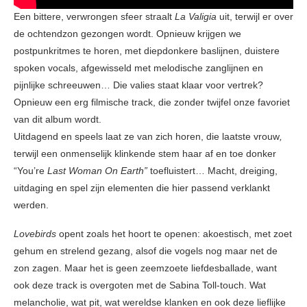
Een bittere, verwrongen sfeer straalt
La Valigia
uit, terwijl er over
de ochtendzon gezongen wordt. Opnieuw krijgen we
postpunkritmes te horen, met diepdonkere baslijnen, duistere
spoken vocals, afgewisseld met melodische zanglijnen en
pijnlijke schreeuwen… Die valies staat klaar voor vertrek?
Opnieuw een erg filmische track, die zonder twijfel onze favoriet
van dit album wordt.
Uitdagend en speels laat ze van zich horen, die laatste vrouw
,
terwijl een onmenselijk klinkende stem haar af en toe donker
“You’re
Last Woman On Earth”
toefluistert… Macht, dreiging,
uitdaging en spel zijn elementen die hier passend verklankt
werden.
Lovebirds
opent zoals het hoort te openen: akoestisch, met zoet
gehum en strelend gezang, alsof die vogels nog maar net de
zon zagen. Maar het is geen zeemzoete liefdesballade, want
ook deze track is overgoten met de Sabina Toll-touch. Wat
melancholie, wat pit, wat wereldse klanken en ook deze lieflijke