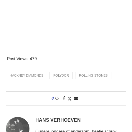
Post Views:
479
HACKNEY DIAMONDS
POLYDOR
ROLLING STONES
0
HANS VERHOEVEN
Oudere jongere of andersom, beetje schuw,