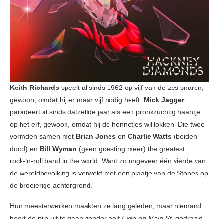
Keith Richards
speelt al sinds 1962 op vijf van de zes snaren,
gewoon, omdat hij er maar vijf nodig heeft.
Mick Jagger
paradeert al sinds datzelfde jaar als een pronkzuchtig haantje
op het erf, gewoon, omdat hij de hennetjes wil lokken. Die twee
vormden samen met
Brian Jones
en
Charlie Watts
(beiden
dood) en
Bill Wyman
(geen goesting meer) the greatest
rock-‘n-roll band in the world. Want zo ongeveer één vierde van
de wereldbevolking is verwekt met een plaatje van de Stones op
de broeierige achtergrond.
Hun meesterwerken maakten ze lang geleden, maar niemand
hoort de pijp uit te gaan zonder ooit
Exile on Main St.
gedraaid