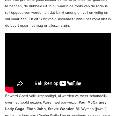
te hebben, de dubbele uit 1972 waarin de roots van de rock-‘n-
roll opgedolven worden en dat klinkt smerig en vuil en vettig en
vul maar aan. En dit?
Hackney Diamonds
? Awel: het komt niet in
de buurt maar het mag er alleszins zijn.
Er werd Goed Volk uitgenodigd, al werden wij weer schandelijk
over het hoofd gezien. Waren wel aanwezig:
Paul McCartney
,
Lady Gaga
,
Elton John
,
Stevie Wonder
, Bill Wyman (jawel!)
en het gedrum van Charlie Watts kan je, postuum, ook nog eens