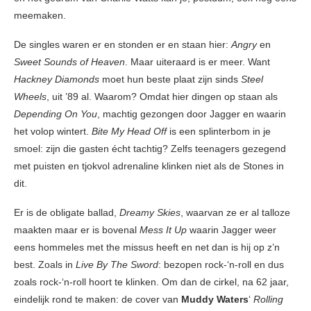
meemaken.
De singles waren er en stonden er en staan hier:
Angry
en
Sweet Sounds of Heaven
. Maar uiteraard is er meer. Want
Hackney Diamonds
moet hun beste plaat zijn sinds
Steel
Wheels
, uit ’89 al. Waarom? Omdat hier dingen op staan als
Depending On You
, machtig gezongen door Jagger en waarin
het volop wintert.
Bite My Head Off
is een splinterbom in je
smoel: zijn die gasten écht tachtig? Zelfs teenagers gezegend
met puisten en tjokvol adrenaline klinken niet als de Stones in
dit.
Er is de obligate ballad,
Dreamy Skies
, waarvan ze er al talloze
maakten maar er is bovenal
Mess It Up
waarin Jagger weer
eens hommeles met the missus heeft en net dan is hij op z’n
best. Zoals in
Live By The Sword
: bezopen rock-‘n-roll en dus
zoals rock-‘n-roll hoort te klinken. Om dan de cirkel, na 62 jaar,
eindelijk rond te maken: de cover van
Muddy Waters
‘
Rolling