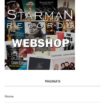
PAGINA’S
Home