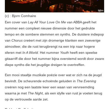
(c) : Bjorn Comhaire
Een cover van
Lay All Your Love On Me
van ABBA geeft het
nummer een compleet nieuwe dimensie door het gedrukte
tempo en de sombere stemmen en synths. De duistere indiepop
van
Chorus
creëert met zijn dromerige klanken een zweverige
atmosfeer, die de rust terugbrengt na een trip naar hogere
sferen met
In A World.
Het nummer
Youth
heeft een speelse
gitaarriff die door het nummer bijna overstemd wordt door zware
diepe synths die het jeugdige dreigen te overtreffen.
Een mooi staaltje muzikale poëzie over wat er zich na de jeugd
bevindt. De scheurende echoënde geluiden in
The Evening
creëren nog een laatste keer een waan van vervreemding
waarna je met
The Night,
als een idylle van rust je voeten terug
op de vertrouwde aarde zet.