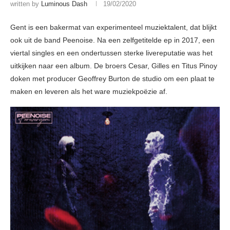
written by
Luminous Dash
19/02/2020
Gent is een bakermat van experimenteel muziektalent, dat blijkt
ook uit de band Peenoise. Na een zelfgetitelde ep in 2017, een
viertal singles en een ondertussen sterke livereputatie was het
uitkijken naar een album. De broers Cesar, Gilles en Titus Pinoy
doken met producer Geoffrey Burton de studio om een plaat te
maken en leveren als het ware muziekpoëzie af.