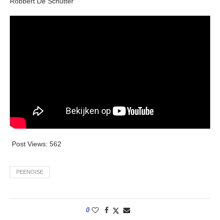
Robbert De Schutter
Post Views:
562
PEENOISE
0