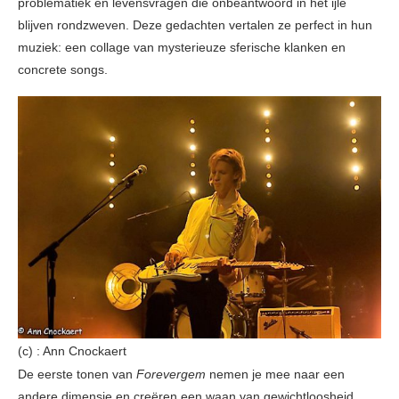
problematiek en levensvragen die onbeantwoord in het ijle
blijven rondzweven. Deze gedachten vertalen ze perfect in hun
muziek: een collage van mysterieuze sferische klanken en
concrete songs.
(c) : Ann Cnockaert
De eerste tonen van
Forevergem
nemen je mee naar een
andere dimensie en creëren een waan van gewichtloosheid,