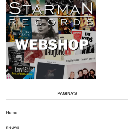
PAGINA’S
Home
nieuws