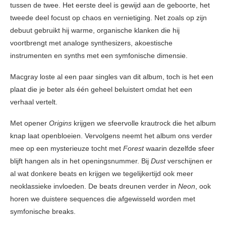
tussen de twee. Het eerste deel is gewijd aan de geboorte, het
tweede deel focust op chaos en vernietiging. Net zoals op zijn
debuut gebruikt hij warme, organische klanken die hij
voortbrengt met analoge synthesizers, akoestische
instrumenten en synths met een symfonische dimensie.
Macgray loste al een paar singles van dit album, toch is het een
plaat die je beter als één geheel beluistert omdat het een
verhaal vertelt.
Met opener
Origins
krijgen we sfeervolle krautrock die het album
knap laat openbloeien. Vervolgens neemt het album ons verder
mee op een mysterieuze tocht met
Forest
waarin dezelfde sfeer
blijft hangen als in het openingsnummer. Bij
Dust
verschijnen er
al wat donkere beats en krijgen we tegelijkertijd ook meer
neoklassieke invloeden. De beats dreunen verder in
Neon
, ook
horen we duistere sequences die afgewisseld worden met
symfonische breaks.