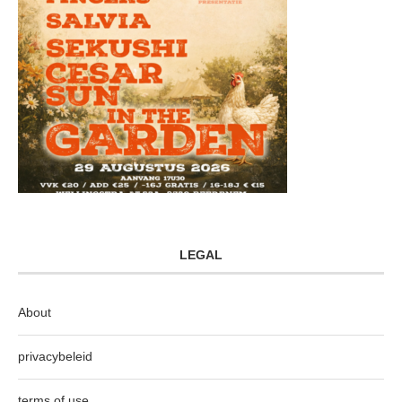
LEGAL
About
privacybeleid
terms of use