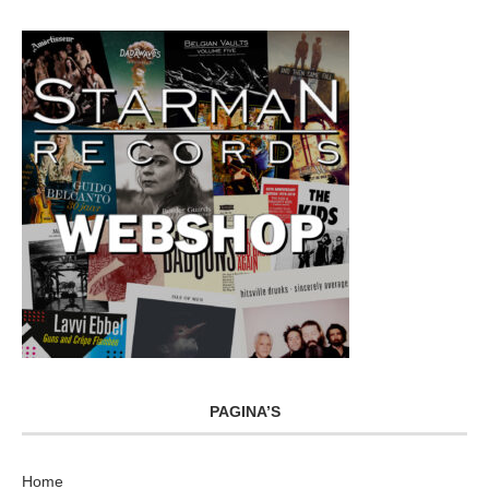
PAGINA’S
Home