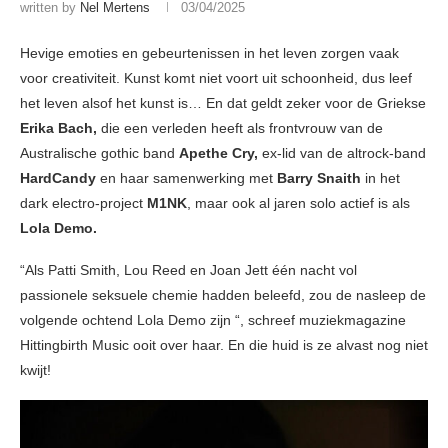
written by
Nel Mertens
03/04/2025
Hevige emoties en gebeurtenissen in het leven zorgen vaak
voor creativiteit. Kunst komt niet voort uit schoonheid, dus leef
het leven alsof het kunst is… En dat geldt zeker voor de Griekse
Erika Bach,
die een verleden heeft als frontvrouw van de
Australische gothic band
Apethe Cry,
ex-lid van de altrock-band
HardCandy
en haar samenwerking met
Barry Snaith
in het
dark electro-project
M1NK
, maar ook al jaren solo actief is als
Lola Demo.
“Als Patti Smith, Lou Reed en Joan Jett één nacht vol
passionele seksuele chemie hadden beleefd, zou de nasleep de
volgende ochtend Lola Demo zijn “, schreef muziekmagazine
Hittingbirth Music ooit over haar. En die huid is ze alvast nog niet
kwijt!