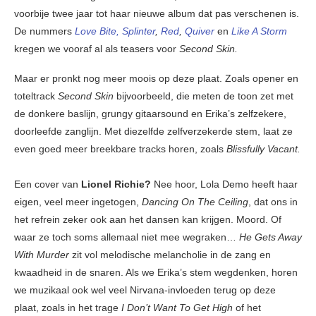
voorbije twee jaar tot haar nieuwe album dat pas verschenen is.
De nummers
Love Bite,
Splinter
,
Red
,
Quiver
en
Like A Storm
kregen we vooraf al als teasers voor
Second Skin.
Maar er pronkt nog meer moois op deze plaat. Zoals opener en
toteltrack
Second Skin
bijvoorbeeld, die meten de toon zet met
de donkere baslijn, grungy gitaarsound en Erika’s zelfzekere,
doorleefde zanglijn. Met diezelfde zelfverzekerde stem, laat ze
even goed meer breekbare tracks horen, zoals
Blissfully Vacant.
Een cover van
Lionel Richie?
Nee hoor, Lola Demo heeft haar
eigen, veel meer ingetogen,
Dancing On The Ceiling
, dat ons in
het refrein zeker ook aan het dansen kan krijgen. Moord. Of
waar ze toch soms allemaal niet mee wegraken…
He Gets Away
With Murder
zit vol melodische melancholie in de zang en
kwaadheid in de snaren. Als we Erika’s stem wegdenken, horen
we muzikaal ook wel veel Nirvana-invloeden terug op deze
plaat, zoals in het trage
I Don’t Want To Get High
of het