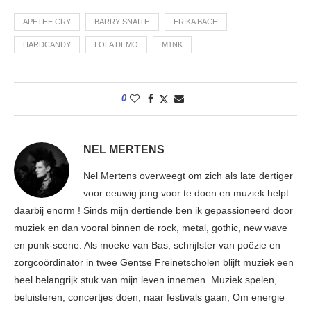
APETHE CRY
BARRY SNAITH
ERIKA BACH
HARDCANDY
LOLA DEMO
M1NK
0
NEL MERTENS
Nel Mertens overweegt om zich als late dertiger
voor eeuwig jong voor te doen en muziek helpt
daarbij enorm ! Sinds mijn dertiende ben ik gepassioneerd door
muziek en dan vooral binnen de rock, metal, gothic, new wave
en punk-scene. Als moeke van Bas, schrijfster van poëzie en
zorgcoördinator in twee Gentse Freinetscholen blijft muziek een
heel belangrijk stuk van mijn leven innemen. Muziek spelen,
beluisteren, concertjes doen, naar festivals gaan; Om energie